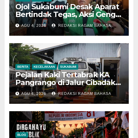
Ojol Sukabumi Desak Aparat
Bertindak Tegas, Aksi Geng
Motor Dinilai Semakin
AGU 4, 2026
REDAKSI RAGAM BAHASA
Mengancam Keselamatan
BERITA
KECELAKAAN
SUKABUMI
Pejalan Kaki Tertabrak KA
Pangrango di Jalur Cibadak–
Parungkuda, Perjalanan
AGU 4, 2026
REDAKSI RAGAM BAHASA
Kereta Sempat Tertunda
BLOG