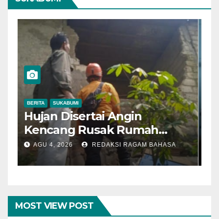
BERITA
SUKABUMI
B
Hujan Disertai Angin
O
Kencang Rusak Rumah
B
Warga di Dramaga, BPBD
M
AGU 4, 2026
REDAKSI RAGAM BAHASA
Lakukan Pendataan
M
MOST VIEW POST