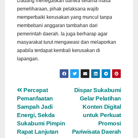
Dadang menegaskan bahwa selama masa
pemeliharaan, pihak pelaksana wajib
memperbaiki kerusakan yang muncul tanpa
membebani anggaran tambahan dari
pemerintah daerah. Ia juga berharap agar
masyarakat turut mengawasi dan melaporkan
apabila terdapat kembali kerusakan di
lapangan.
Navigasi
Percepat
Dispar Sukabumi
Pemanfaatan
Gelar Pelatihan
pos
Sampah Jadi
Konten Digital
Energi, Sekda
untuk Perkuat
Sukabumi Pimpin
Promosi
Rapat Lanjutan
Pariwisata Daerah