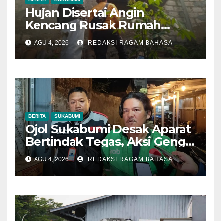
Hujan Disertai Angin
Kencang Rusak Rumah
Warga di Dramaga, BPBD
AGU 4, 2026
REDAKSI RAGAM BAHASA
Lakukan Pendataan
BERITA
SUKABUMI
Ojol Sukabumi Desak Aparat
Bertindak Tegas, Aksi Geng
Motor Dinilai Semakin
AGU 4, 2026
REDAKSI RAGAM BAHASA
Mengancam Keselamatan