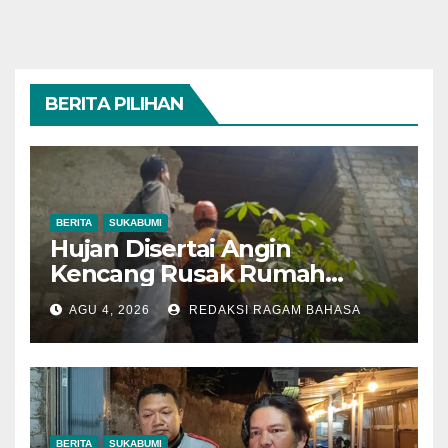
BERITA PILIHAN
BERITA
SUKABUMI
Hujan Disertai Angin
Kencang Rusak Rumah
Warga di Dramaga, BPBD
AGU 4, 2026
REDAKSI RAGAM BAHASA
Lakukan Pendataan
BERITA
SUKABUMI