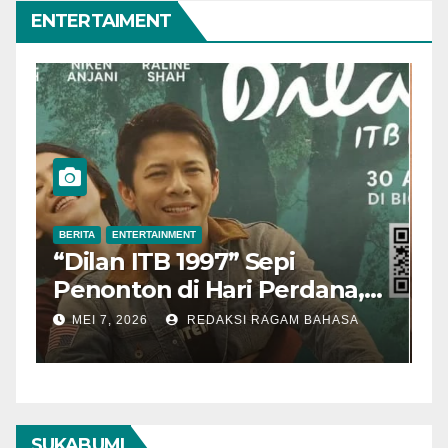
ENTERTAIMENT
BERITA
ENTERTAINMENT
B
“Dilan ITB 1997” Sepi
A
Penonton di Hari Perdana,
M
Pengamat Nilai Cerita
T
MEI 7, 2026
REDAKSI RAGAM BAHASA
Kurang Kuat
SUKABUMI