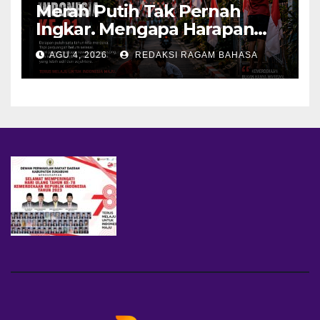
Merah Putih Tak Pernah
Ingkar. Mengapa Harapan
Terasa Memudar?
AGU 4, 2026
REDAKSI RAGAM BAHASA