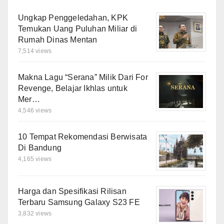
Ungkap Penggeledahan, KPK
Temukan Uang Puluhan Miliar di
Rumah Dinas Mentan
7,514 views
Makna Lagu “Serana” Milik Dari For
Revenge, Belajar Ikhlas untuk
Mer…
4,546 views
10 Tempat Rekomendasi Berwisata
Di Bandung
4,165 views
Harga dan Spesifikasi Rilisan
Terbaru Samsung Galaxy S23 FE
3,832 views