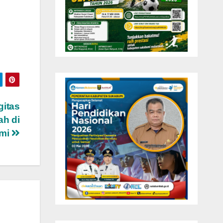
gitas
h di
umi