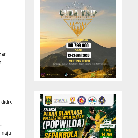
kan
m
 didik
la
 maju