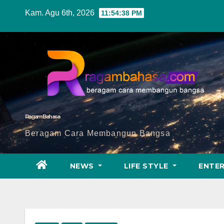
Skip
Kam. Agu 6th, 2026
11:54:39 PM
to
content
Ragam Bahasa
Beragam Cara Membangun Bangsa
NEWS
LIFE STYLE
ENTE