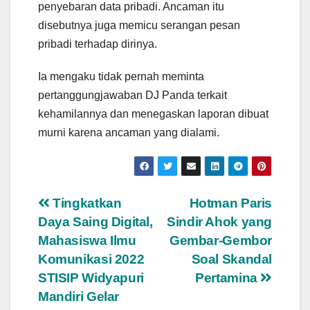
penyebaran data pribadi. Ancaman itu
disebutnya juga memicu serangan pesan
pribadi terhadap dirinya.
Ia mengaku tidak pernah meminta
pertanggungjawaban DJ Panda terkait
kehamilannya dan menegaskan laporan dibuat
murni karena ancaman yang dialami.
Navigasi
Tingkatkan
Hotman Paris
Daya Saing Digital,
Sindir Ahok yang
pos
Mahasiswa Ilmu
Gembar-Gembor
Komunikasi 2022
Soal Skandal
STISIP Widyapuri
Pertamina
Mandiri Gelar