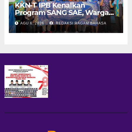
KKN-T IPB Kenalkan
Program SANG SAE, Warga
Desa Sangrawayang Diajak
AGU 6, 2026
REDAKSI RAGAM BAHASA
Ubah Sampah Jadi Bernilai
Ekonomi