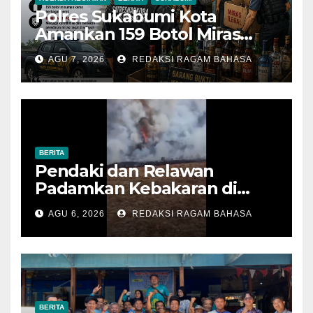
Polres Sukabumi Kota
Amankan 159 Botol Miras
Ilegal dari Tiga Lokasi dalam
AGU 7, 2026
REDAKSI RAGAM BAHASA
Operasi Penyakit Masyarakat
BERITA
Pendaki dan Relawan
Padamkan Kebakaran di
Alun-alun Suryakencana
AGU 6, 2026
REDAKSI RAGAM BAHASA
Sebelum Meluas
BERITA