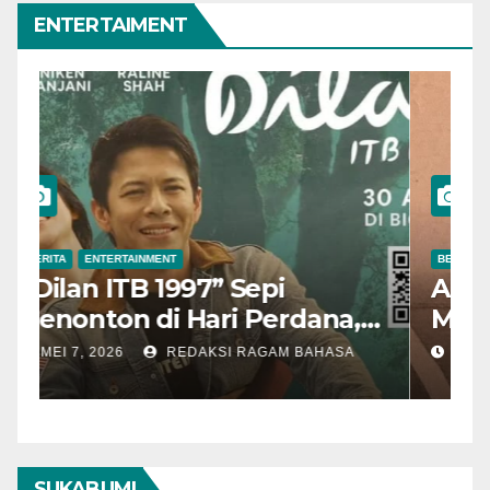
ENTERTAIMENT
BERITA
ENTERTAINMENT
B
“Dilan ITB 1997” Sepi
A
Penonton di Hari Perdana,
M
Pengamat Nilai Cerita
T
MEI 7, 2026
REDAKSI RAGAM BAHASA
Kurang Kuat
SUKABUMI