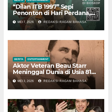
BERITA
ENTERTAINMENT
“Dilan ITB 1997” Sepi
Penonton di Hari Perdana,
Pengamat Nilai Cerita
MEI 7, 2026
REDAKSI RAGAM BAHASA
Kurang Kuat
BERITA
ENTERTAINMENT
Aktor Veteran Beau Starr
Meninggal Dunia di Usia 81
Tahun
MEI 3, 2026
REDAKSI RAGAM BAHASA