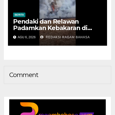
BERITA
Pendaki dan Relawan
Padamkan Kebakaran di
Alun-alun Suryakencana
AGU 6, 2026
REDAKSI RAGAM BAHASA
Sebelum Meluas
Comment