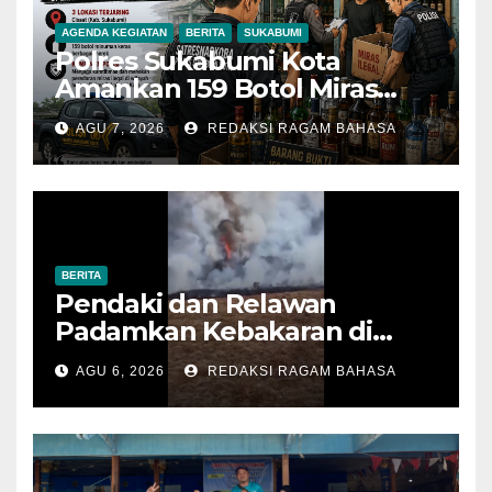
AGENDA KEGIATAN
BERITA
SUKABUMI
Polres Sukabumi Kota
Amankan 159 Botol Miras
Ilegal dari Tiga Lokasi dalam
AGU 7, 2026
REDAKSI RAGAM BAHASA
Operasi Penyakit Masyarakat
BERITA
Pendaki dan Relawan
Padamkan Kebakaran di
Alun-alun Suryakencana
AGU 6, 2026
REDAKSI RAGAM BAHASA
Sebelum Meluas