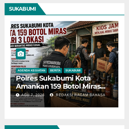
SUKABUMI
AGENDA KEGIATAN
BERITA
SUKABUMI
B
Polres Sukabumi Kota
P
Amankan 159 Botol Miras
T
Ilegal dari Tiga Lokasi dalam
S
AGU 7, 2026
REDAKSI RAGAM BAHASA
Operasi Penyakit
K
Masyarakat