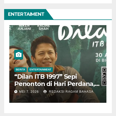
ENTERTAIMENT
BERITA
ENTERTAINMENT
B
“Dilan ITB 1997” Sepi
A
Penonton di Hari Perdana,
M
Pengamat Nilai Cerita
T
MEI 7, 2026
REDAKSI RAGAM BAHASA
Kurang Kuat