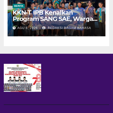
BERITA
KKN-T IPB Kenalkan
Program SANG SAE, Warga
Desa Sangrawayang Diajak
AGU 6, 2026
REDAKSI RAGAM BAHASA
Ubah Sampah Jadi Bernilai
Ekonomi