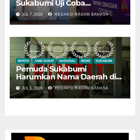
Sukabumi Uji Coba
Optimalisasi Terminal
JUL 7, 2026
REDAKSI RAGAM BAHASA
Cibadak, Fokus Penataan
Trayek Angkot 09
BERITA
JAWA BARAT
NASIONAL
NEWS
SUKABUMI
Pemuda Sukabumi
Harumkan Nama Daerah di
Kancah Nasional, Film
JUL 1, 2026
REDAKSI RAGAM BAHASA
Pendek “HIMPIT” Raih Juara
dan Tiga Penghargaan
Bergengsi di RESONANSI
2026