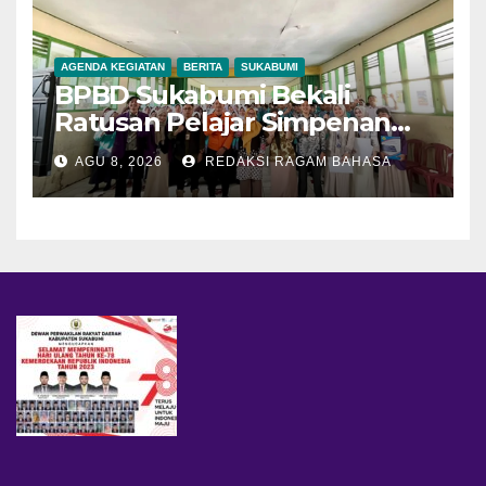
AGENDA KEGIATAN
BERITA
SUKABUMI
BPBD Sukabumi Bekali
Ratusan Pelajar Simpenan
dengan Mitigasi Bencana
AGU 8, 2026
REDAKSI RAGAM BAHASA
dan PFA