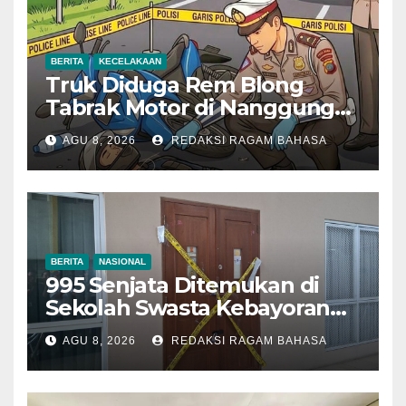
BERITA
KECELAKAAN
Truk Diduga Rem Blong
Tabrak Motor di Nanggung
Bogor, Dua Orang Tewas
AGU 8, 2026
REDAKSI RAGAM BAHASA
BERITA
NASIONAL
995 Senjata Ditemukan di
Sekolah Swasta Kebayoran
Lama, Ada Bunker hingga
AGU 8, 2026
REDAKSI RAGAM BAHASA
Barang Terlarang