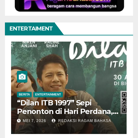
ENTERTAIMENT
BERITA
ENTERTAINMENT
B
“Dilan ITB 1997” Sepi
A
Penonton di Hari Perdana,
M
Pengamat Nilai Cerita
T
MEI 7, 2026
REDAKSI RAGAM BAHASA
Kurang Kuat