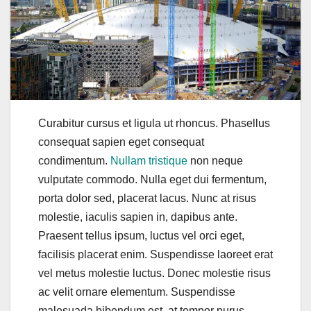
Curabitur cursus et ligula ut rhoncus. Phasellus
consequat sapien eget consequat
condimentum.
Nullam tristique
non neque
vulputate commodo. Nulla eget dui fermentum,
porta dolor sed, placerat lacus. Nunc at risus
molestie, iaculis sapien in, dapibus ante.
Praesent tellus ipsum, luctus vel orci eget,
facilisis placerat enim. Suspendisse laoreet erat
vel metus molestie luctus. Donec molestie risus
ac velit ornare elementum. Suspendisse
malesuada bibendum est, at tempor purus