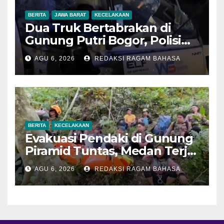
BERITA
JAWA BARAT
KECELAKAAN
Dua Truk Bertabrakan di
Gunung Putri Bogor, Polisi
Imbau Pengemudi
AGU 6, 2026
REDAKSI RAGAM BAHASA
Tingkatkan Kewaspadaan
BERITA
KECELAKAAN
Evakuasi Pendaki di Gunung
Piramid Tuntas, Medan Terjal
Jadi Tantangan Utama
AGU 6, 2026
REDAKSI RAGAM BAHASA