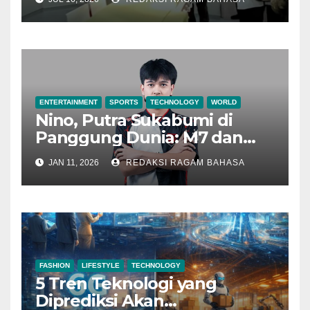
Sebut Akses Pasien Makin
Cepat
ENTERTAINMENT
SPORTS
TECHNOLOGY
WORLD
Nino, Putra Sukabumi di
Panggung Dunia: M7 dan
Janji yang Akhirnya Ditagih
JAN 11, 2026
REDAKSI RAGAM BAHASA
FASHION
LIFESTYLE
TECHNOLOGY
5 Tren Teknologi yang
Diprediksi Akan