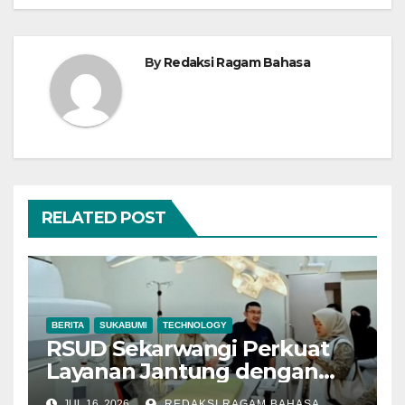
By
Redaksi Ragam Bahasa
RELATED POST
BERITA
SUKABUMI
TECHNOLOGY
RSUD Sekarwangi Perkuat
Layanan Jantung dengan
Cath Lab, Dinkes Sukabumi
JUL 16, 2026
REDAKSI RAGAM BAHASA