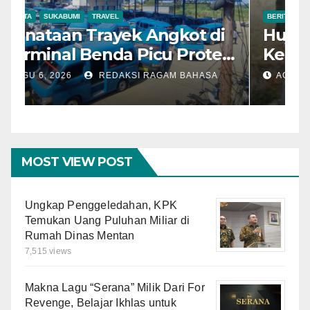
BERITA
SUKABUMI
TRAVEL
B
Penataan Trayek Angkot di
H
Terminal Benda Picu Protes
K
Sopir, Dishub: Belum Ada
W
AGU 6, 2026
REDAKSI RAGAM BAHASA
Keputusan Final
L
MOST VIEW POST
Ungkap Penggeledahan, KPK
Temukan Uang Puluhan Miliar di
Rumah Dinas Mentan
7,515 views
Makna Lagu “Serana” Milik Dari For
Revenge, Belajar Ikhlas untuk