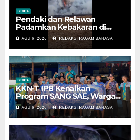
BERITA
Pendaki dan Relawan
Padamkan Kebakaran di
Alun-alun Suryakencana
AGU 6, 2026
REDAKSI RAGAM BAHASA
Sebelum Meluas
BERITA
KKN-T IPB Kenalkan
Program SANG SAE, Warga
Desa Sangrawayang Diajak
AGU 6, 2026
REDAKSI RAGAM BAHASA
Ubah Sampah Jadi Bernilai
Ekonomi