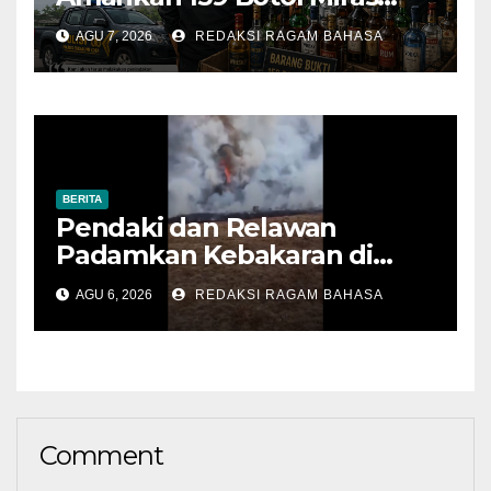
Ilegal dari Tiga Lokasi dalam
AGU 7, 2026
REDAKSI RAGAM BAHASA
Operasi Penyakit Masyarakat
BERITA
Pendaki dan Relawan
Padamkan Kebakaran di
Alun-alun Suryakencana
AGU 6, 2026
REDAKSI RAGAM BAHASA
Sebelum Meluas
Comment