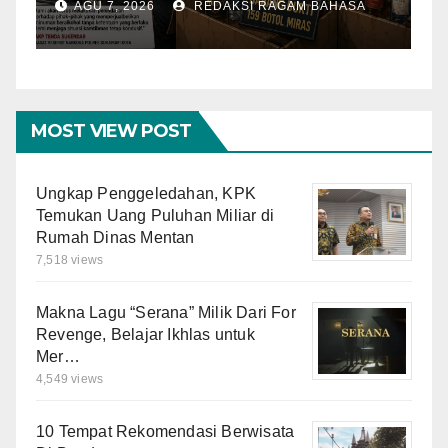
Ilegal dari Tiga Lokasi dalam
S
AGU 7, 2026
REDAKSI RAGAM BAHASA
Operasi Penyakit
K
Masyarakat
MOST VIEW POST
Ungkap Penggeledahan, KPK
Temukan Uang Puluhan Miliar di
Rumah Dinas Mentan
7,518 views
Makna Lagu “Serana” Milik Dari For
Revenge, Belajar Ikhlas untuk
Mer…
4,549 views
10 Tempat Rekomendasi Berwisata