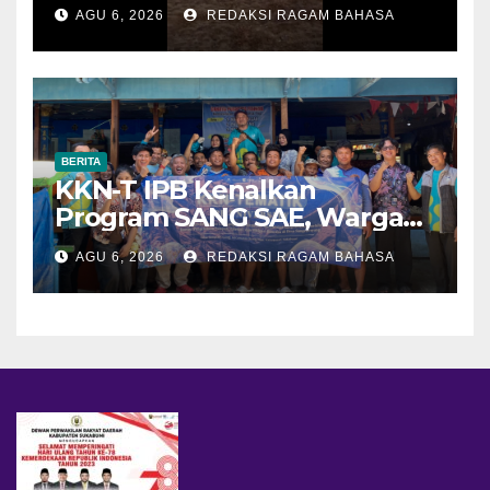
Alun-alun Suryakencana
AGU 6, 2026
REDAKSI RAGAM BAHASA
Sebelum Meluas
BERITA
KKN-T IPB Kenalkan
Program SANG SAE, Warga
Desa Sangrawayang Diajak
AGU 6, 2026
REDAKSI RAGAM BAHASA
Ubah Sampah Jadi Bernilai
Ekonomi