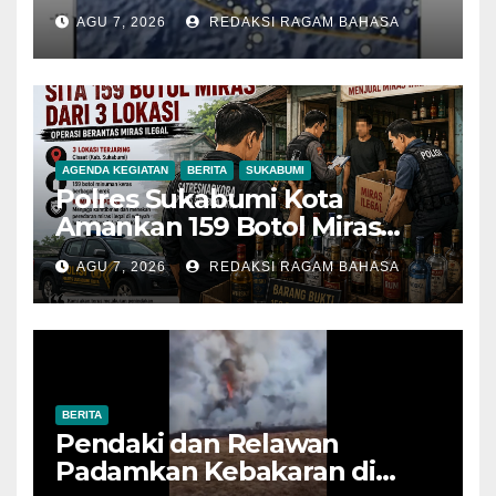
Getarannya Terasa hingga
AGU 7, 2026
REDAKSI RAGAM BAHASA
Sukabumi
AGENDA KEGIATAN
BERITA
SUKABUMI
Polres Sukabumi Kota
Amankan 159 Botol Miras
Ilegal dari Tiga Lokasi dalam
AGU 7, 2026
REDAKSI RAGAM BAHASA
Operasi Penyakit Masyarakat
BERITA
Pendaki dan Relawan
Padamkan Kebakaran di