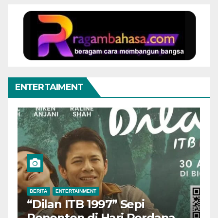
ENTERTAIMENT
BERITA
ENTERTAINMENT
B
“Dilan ITB 1997” Sepi
A
Penonton di Hari Perdana,
M