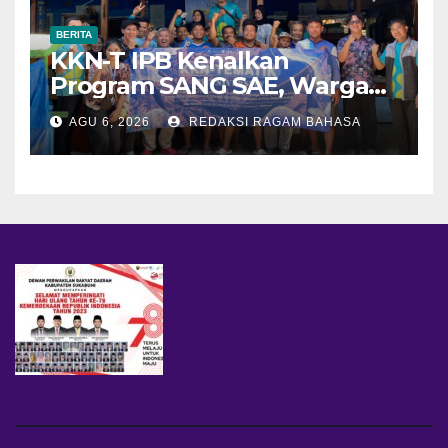
BERITA
KKN-T IPB Kenalkan
Program SANG SAE, Warga
Desa Sangrawayang Diajak
AGU 6, 2026
REDAKSI RAGAM BAHASA
Ubah Sampah Jadi Bernilai
Ekonomi