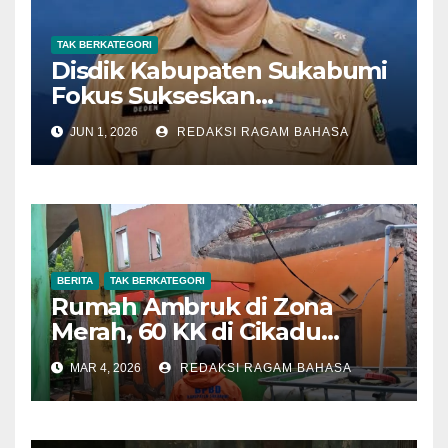
TAK BERKATEGORI
Disdik Kabupaten Sukabumi
Fokus Sukseskan
Pelaksanaan SPMB SMP
JUN 1, 2026
REDAKSI RAGAM BAHASA
Tahun 2026
BERITA
TAK BERKATEGORI
Rumah Ambruk di Zona
Merah, 60 KK di Cikadu
Terancam Pergerakan Tanah
MAR 4, 2026
REDAKSI RAGAM BAHASA
Susulan