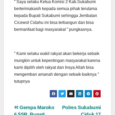
” Saya selaku Ketua Komisi 2 Kab.Sukabumi
berterimakasih kepada semua pihak terutama
kepada Bupati Sukabumi sehingga Jembatan
Cicewol Cidahu ini bisa terbangun dan bisa
bermanfaat bagi masyarakat ” pungkasnya.
” Kami selaku wakil rakyat akan bekerja sebaik
mungkin untuk kepentingan masyarakat karena
kami dipilih oleh rakyat dan Insya Allah bisa
mengemban amanah dengan sebaik-baiknya ”
tutupnya
Navigasi
Gempa Maroko
Polres Sukabumi
6,5SR, Bupati
Ciduk 17