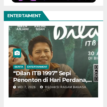
ENTERTAIMENT
BERITA
ENTERTAINMENT
B
“Dilan ITB 1997” Sepi
A
Penonton di Hari Perdana,
M
Pengamat Nilai Cerita
T
MEI 7, 2026
REDAKSI RAGAM BAHASA
Kurang Kuat