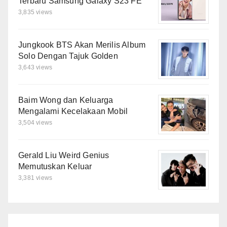
Terbaru Samsung Galaxy S23 FE
3,835 views
Jungkook BTS Akan Merilis Album
Solo Dengan Tajuk Golden
3,643 views
Baim Wong dan Keluarga
Mengalami Kecelakaan Mobil
3,504 views
Gerald Liu Weird Genius
Memutuskan Keluar
3,381 views