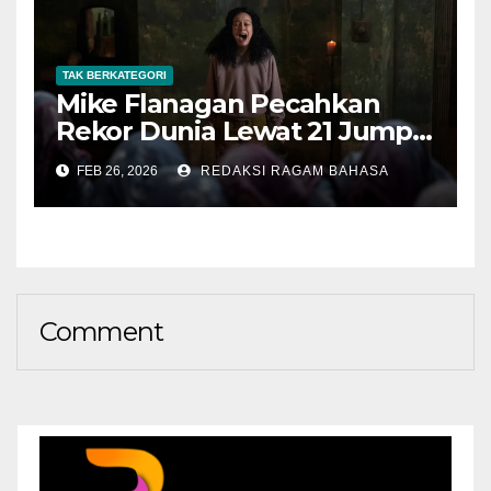
TAK BERKATEGORI
Mike Flanagan Pecahkan
Rekor Dunia Lewat 21 Jump
Scare di The Midnight Club
FEB 26, 2026
REDAKSI RAGAM BAHASA
Comment