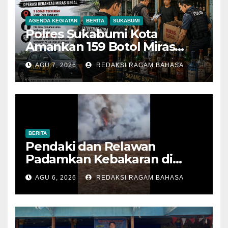
AGENDA KEGIATAN
BERITA
SUKABUMI
Polres Sukabumi Kota
Amankan 159 Botol Miras
Ilegal dari Tiga Lokasi dalam
AGU 7, 2026
REDAKSI RAGAM BAHASA
Operasi Penyakit Masyarakat
BERITA
Pendaki dan Relawan
Padamkan Kebakaran di
Alun-alun Suryakencana
AGU 6, 2026
REDAKSI RAGAM BAHASA
Sebelum Meluas