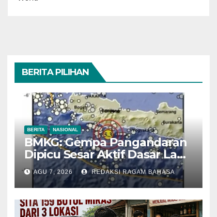
BERITA PILIHAN
BERITA
NASIONAL
BMKG: Gempa Pangandaran
Dipicu Sesar Aktif Dasar Laut,
Getarannya Terasa hingga
AGU 7, 2026
REDAKSI RAGAM BAHASA
Sukabumi