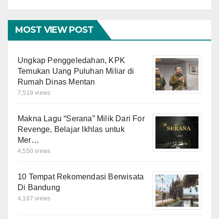
MOST VIEW POST
Ungkap Penggeledahan, KPK
Temukan Uang Puluhan Miliar di
Rumah Dinas Mentan
7,519 views
Makna Lagu “Serana” Milik Dari For
Revenge, Belajar Ikhlas untuk
Mer…
4,550 views
10 Tempat Rekomendasi Berwisata
Di Bandung
4,167 views