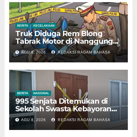
BERITA
KECELAKAAN
Truk Diduga Rem Blong
Tabrak Motor di Nanggung
Bogor, Dua Orang Tewas
AGU 8, 2026
REDAKSI RAGAM BAHASA
BERITA
NASIONAL
995 Senjata Ditemukan di
Sekolah Swasta Kebayoran
Lama, Ada Bunker hingga
AGU 8, 2026
REDAKSI RAGAM BAHASA
Barang Terlarang