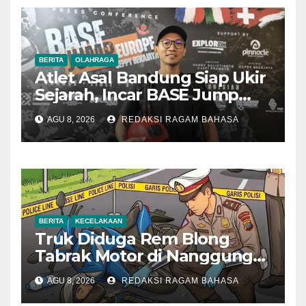
BERITA
OLAHRAGA
Atlet Asal Bandung Siap Ukir
Sejarah, Incar BASE Jump
dari Eiger Mushroom Swiss
AGU 8, 2026
REDAKSI RAGAM BAHASA
BERITA
KECELAKAAN
Truk Diduga Rem Blong
Tabrak Motor di Nanggung
Bogor, Dua Orang Tewas
AGU 8, 2026
REDAKSI RAGAM BAHASA