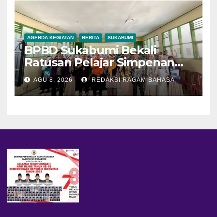
AGENDA KEGIATAN
BERITA
SUKABUMI
BPBD Sukabumi Bekali
Ratusan Pelajar Simpenan
dengan Mitigasi Bencana
AGU 8, 2026
REDAKSI RAGAM BAHASA
dan PFA