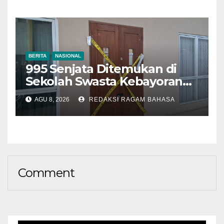
BERITA
NASIONAL
995 Senjata Ditemukan di
Sekolah Swasta Kebayoran
Lama, Ada Bunker hingga
AGU 8, 2026
REDAKSI RAGAM BAHASA
Barang Terlarang
Comment