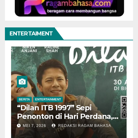
ENTERTAIMENT
BERITA
ENTERTAINMENT
B
“Dilan ITB 1997” Sepi
A
Penonton di Hari Perdana,
M
Pengamat Nilai Cerita
T
MEI 7, 2026
REDAKSI RAGAM BAHASA
Kurang Kuat