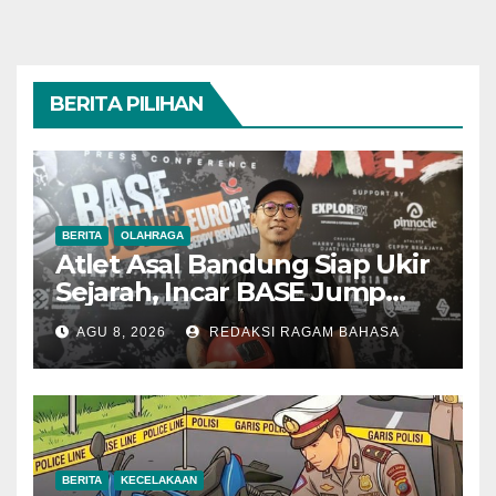
BERITA PILIHAN
BERITA
OLAHRAGA
Atlet Asal Bandung Siap Ukir
Sejarah, Incar BASE Jump
dari Eiger Mushroom Swiss
AGU 8, 2026
REDAKSI RAGAM BAHASA
BERITA
KECELAKAAN