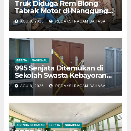
Truk Diduga Rem Blong
Tabrak Motor di Nanggung
Bogor, Dua Orang Tewas
AGU 8, 2026
REDAKSI RAGAM BAHASA
BERITA
NASIONAL
995 Senjata Ditemukan di
Sekolah Swasta Kebayoran
Lama, Ada Bunker hingga
AGU 8, 2026
REDAKSI RAGAM BAHASA
Barang Terlarang
AGENDA KEGIATAN
BERITA
SUKABUMI