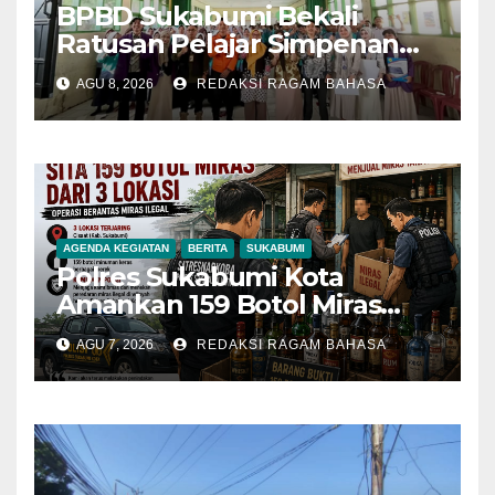
BPBD Sukabumi Bekali
Ratusan Pelajar Simpenan
dengan Mitigasi Bencana
AGU 8, 2026
REDAKSI RAGAM BAHASA
dan PFA
AGENDA KEGIATAN
BERITA
SUKABUMI
Polres Sukabumi Kota
Amankan 159 Botol Miras
Ilegal dari Tiga Lokasi dalam
AGU 7, 2026
REDAKSI RAGAM BAHASA
Operasi Penyakit Masyarakat