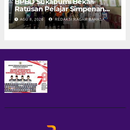
BPBD Sukabumi Bekali
Ratusan Pelajar Simpenan
dengan Mitigasi Bencana
AGU 8, 2026
REDAKSI RAGAM BAHASA
dan PFA