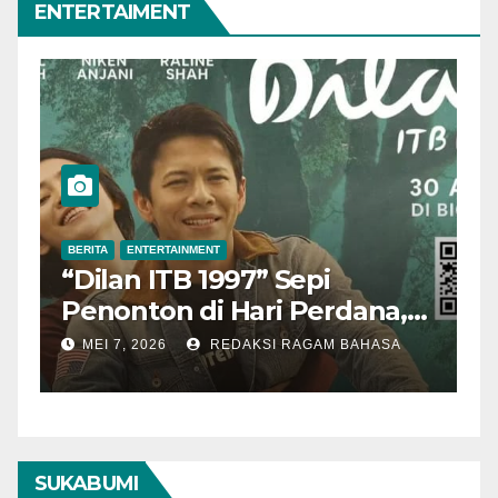
ENTERTAIMENT
BERITA
ENTERTAINMENT
BER
“Dilan ITB 1997” Sepi
Ak
Penonton di Hari Perdana,
Me
Pengamat Nilai Cerita
T
MEI 7, 2026
REDAKSI RAGAM BAHASA
M
Kurang Kuat
SUKABUMI