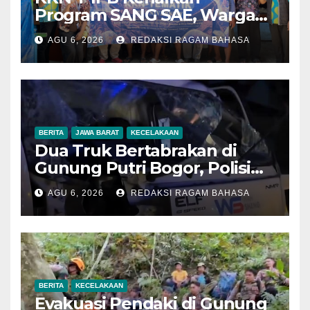
Program SANG SAE, Warga
Desa Sangrawayang Diajak
AGU 6, 2026
REDAKSI RAGAM BAHASA
Ubah Sampah Jadi Bernilai
Ekonomi
BERITA
JAWA BARAT
KECELAKAAN
Dua Truk Bertabrakan di
Gunung Putri Bogor, Polisi
Imbau Pengemudi
AGU 6, 2026
REDAKSI RAGAM BAHASA
Tingkatkan Kewaspadaan
BERITA
KECELAKAAN
Evakuasi Pendaki di Gunung