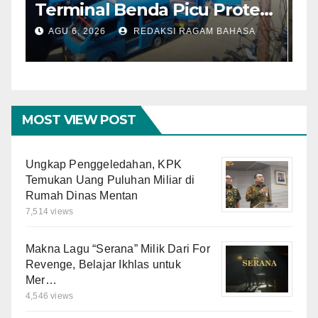
Terminal Benda Picu Protes
K
Sopir, Dishub: Belum Ada
W
AGU 6, 2026
REDAKSI RAGAM BAHASA
Keputusan Final
L
MOST VIEW POST
Ungkap Penggeledahan, KPK
Temukan Uang Puluhan Miliar di
Rumah Dinas Mentan
7,514 views
Makna Lagu “Serana” Milik Dari For
Revenge, Belajar Ikhlas untuk
Mer…
4,546 views