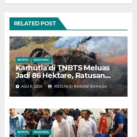
RELATED POST
BERITA
NASIONAL
Karhutla di TNBTS Meluas
Jadi 86 Hektare, Ratusan
Personel Berjibaku Cegah
AGU 6, 2026
REDAKSI RAGAM BAHASA
Api Merembet
BERITA
NASIONAL