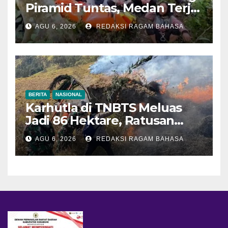
Piramid Tuntas, Medan Terjal
Jadi Tantangan Utama
AGU 6, 2026
REDAKSI RAGAM BAHASA
BERITA
NASIONAL
Karhutla di TNBTS Meluas
Jadi 86 Hektare, Ratusan
Personel Berjibaku Cegah
AGU 6, 2026
REDAKSI RAGAM BAHASA
Api Merembet