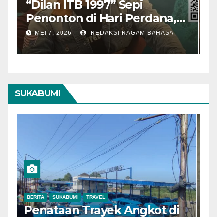
“Dilan ITB 1997” Sepi
A
Penonton di Hari Perdana,
M
Pengamat Nilai Cerita
T
MEI 7, 2026
REDAKSI RAGAM BAHASA
Kurang Kuat
SUKABUMI
BERITA
SUKABUMI
TRAVEL
B
Penataan Trayek Angkot di
H