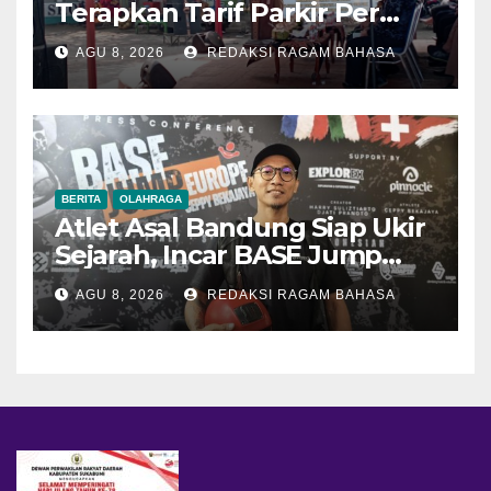
Terapkan Tarif Parkir Per
Jam, Ali Iskandar: Wujudkan
AGU 8, 2026
REDAKSI RAGAM BAHASA
Wisata yang Aman, Nyaman,
dan Bebas Pungli
BERITA
OLAHRAGA
Atlet Asal Bandung Siap Ukir
Sejarah, Incar BASE Jump
dari Eiger Mushroom Swiss
AGU 8, 2026
REDAKSI RAGAM BAHASA