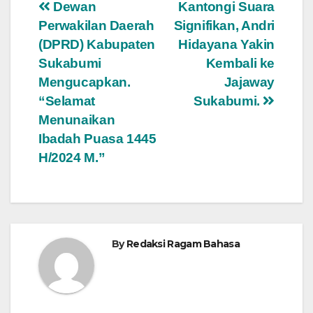
Navigasi
Dewan
Kantongi Suara
Perwakilan Daerah
Signifikan, Andri
pos
(DPRD) Kabupaten
Hidayana Yakin
Sukabumi
Kembali ke
Mengucapkan.
Jajaway
“Selamat
Sukabumi.
Menunaikan
Ibadah Puasa 1445
H/2024 M.”
By
Redaksi Ragam Bahasa