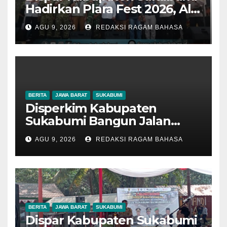
Hadirkan Plara Fest 2026, Ali
Iskandar: Budaya Jadi
AGU 9, 2026
REDAKSI RAGAM BAHASA
Kekuatan Promosi Wisata
Daerah
BERITA
JAWA BARAT
SUKABUMI
Disperkim Kabupaten
Sukabumi Bangun Jalan
Lingkungan di Desa Cisaat,
AGU 9, 2026
REDAKSI RAGAM BAHASA
Sendi Apriadi: Infrastruktur
Berkualitas untuk
Kenyamanan Warga
BERITA
JAWA BARAT
SUKABUMI
Dispar Kabupaten Sukabumi