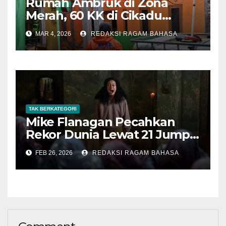
Rumah Ambruk di Zona
Merah, 60 KK di Cikadu
Terancam Pergerakan Tanah
MAR 4, 2026
REDAKSI RAGAM BAHASA
Susulan
TAK BERKATEGORI
Mike Flanagan Pecahkan
Rekor Dunia Lewat 21 Jump
Scare di The Midnight Club
FEB 26, 2026
REDAKSI RAGAM BAHASA