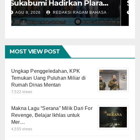
Sukabumi Hadirkan Plara
S
Fest 2026, Ali Iskandar:
L
AGU 9, 2026
REDAKSI RAGAM BAHASA
Budaya Jadi Kekuatan
S
Promosi Wisata Daerah
B
K
MOST VIEW POST
Ungkap Penggeledahan, KPK
Temukan Uang Puluhan Miliar di
Rumah Dinas Mentan
7,522 views
Makna Lagu “Serana” Milik Dari For
Revenge, Belajar Ikhlas untuk
Mer…
4,555 views