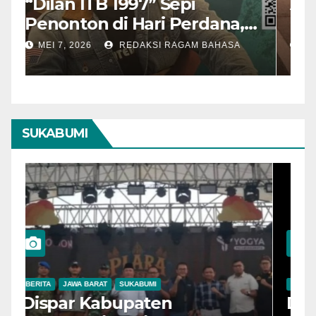
“Dilan ITB 1997” Sepi
A
Penonton di Hari Perdana,
M
Pengamat Nilai Cerita
T
MEI 7, 2026
REDAKSI RAGAM BAHASA
Kurang Kuat
SUKABUMI
BERITA
JAWA BARAT
SUKABUMI
B
Dispar Kabupaten
D