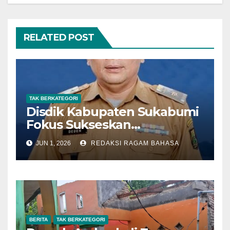
RELATED POST
TAK BERKATEGORI
Disdik Kabupaten Sukabumi
Fokus Sukseskan
Pelaksanaan SPMB SMP
JUN 1, 2026
REDAKSI RAGAM BAHASA
Tahun 2026
BERITA
TAK BERKATEGORI