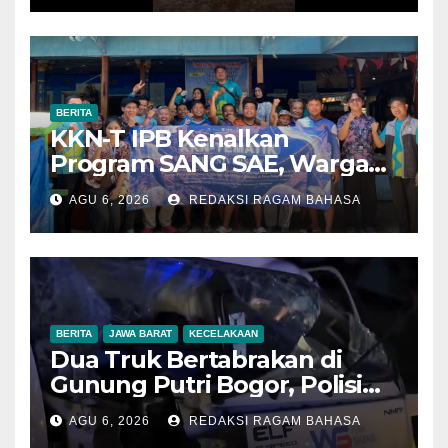
BERITA
KKN-T IPB Kenalkan
Program SANG SAE, Warga
Desa Sangrawayang Diajak
AGU 6, 2026
REDAKSI RAGAM BAHASA
Ubah Sampah Jadi Bernilai
Ekonomi
BERITA
JAWA BARAT
KECELAKAAN
Dua Truk Bertabrakan di
Gunung Putri Bogor, Polisi
Imbau Pengemudi
AGU 6, 2026
REDAKSI RAGAM BAHASA
Tingkatkan Kewaspadaan