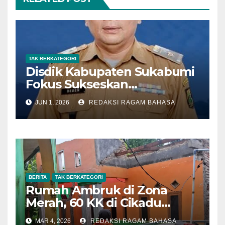
TAK BERKATEGORI
Disdik Kabupaten Sukabumi
Fokus Sukseskan
Pelaksanaan SPMB SMP
JUN 1, 2026
REDAKSI RAGAM BAHASA
Tahun 2026
BERITA
TAK BERKATEGORI
Rumah Ambruk di Zona
Merah, 60 KK di Cikadu
Terancam Pergerakan Tanah
MAR 4, 2026
REDAKSI RAGAM BAHASA