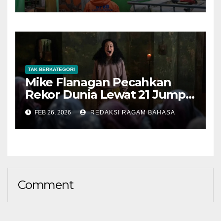
Susulan
TAK BERKATEGORI
Mike Flanagan Pecahkan
Rekor Dunia Lewat 21 Jump
Scare di The Midnight Club
FEB 26, 2026
REDAKSI RAGAM BAHASA
Comment