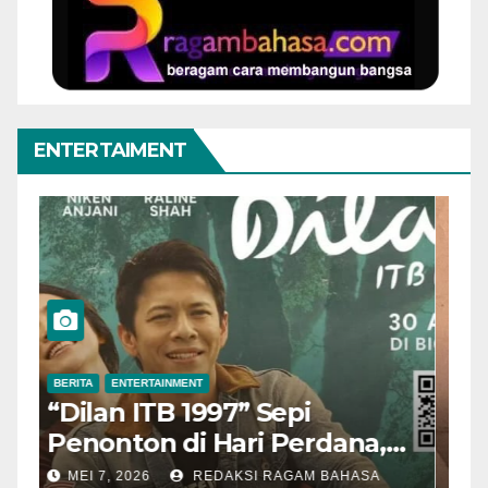
ENTERTAIMENT
BERITA
ENTERTAINMENT
B
“Dilan ITB 1997” Sepi
A
Penonton di Hari Perdana,
M
Pengamat Nilai Cerita
T
MEI 7, 2026
REDAKSI RAGAM BAHASA