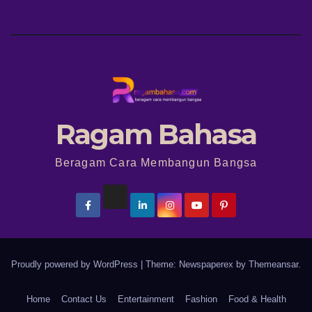
Ragam Bahasa
Beragam Cara Membangun Bangsa
Proudly powered by WordPress
|
Theme: Newspaperex by
Themeansar
.
Home
Contact Us
Entertainment
Fashion
Food & Health