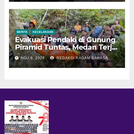
BERITA
KECELAKAAN
Evakuasi Pendaki di Gunung
Piramid Tuntas, Medan Terjal
Jadi Tantangan Utama
AGU 6, 2026
REDAKSI RAGAM BAHASA