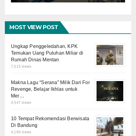
MOST VIEW POST
Ungkap Penggeledahan, KPK
Temukan Uang Puluhan Miliar di
Rumah Dinas Mentan
7,515 views
Makna Lagu “Serana” Milik Dari For
Revenge, Belajar Ikhlas untuk
Mer…
4,547 views
10 Tempat Rekomendasi Berwisata
Di Bandung
4,166 views