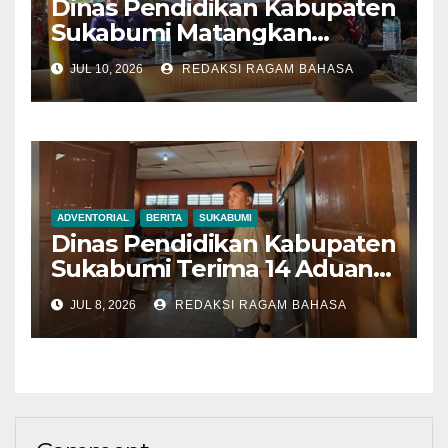
Dinas Pendidikan Kabupaten
Sukabumi Matangkan
Kontingen Pramuka Menuju
JUL 10, 2026
REDAKSI RAGAM BAHASA
Jambore Nasional 2026
ADVENTORIAL
BERITA
SUKABUMI
Dinas Pendidikan Kabupaten
Sukabumi Terima 14 Aduan
Selama SPMB 2026,
JUL 8, 2026
REDAKSI RAGAM BAHASA
Mayoritas Terkait
Mekanisme Pendaftaran