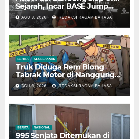
Sejarah, Incar BASE Jump
dari Eiger Mushroom Swiss
AGU 8, 2026
REDAKSI RAGAM BAHASA
BERITA
KECELAKAAN
Truk Diduga Rem Blong
Tabrak Motor di Nanggung
Bogor, Dua Orang Tewas
AGU 8, 2026
REDAKSI RAGAM BAHASA
BERITA
NASIONAL
995 Senjata Ditemukan di