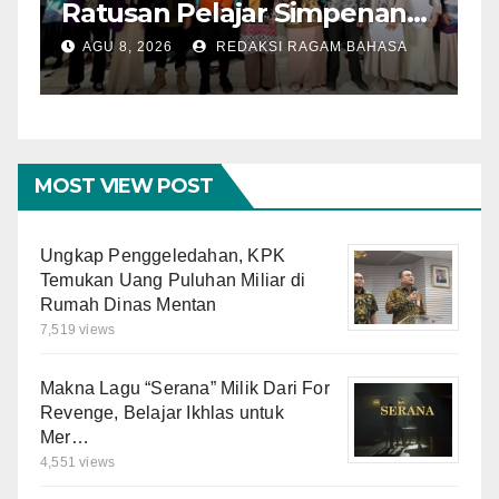
Ratusan Pelajar Simpenan
A
dengan Mitigasi Bencana
I
AGU 8, 2026
REDAKSI RAGAM BAHASA
dan PFA
O
M
MOST VIEW POST
Ungkap Penggeledahan, KPK
Temukan Uang Puluhan Miliar di
Rumah Dinas Mentan
7,519 views
Makna Lagu “Serana” Milik Dari For
Revenge, Belajar Ikhlas untuk
Mer…
4,551 views