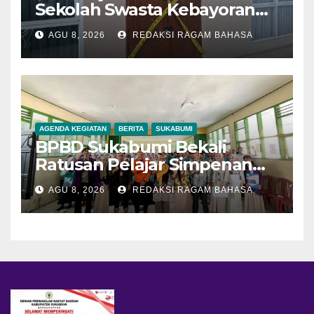
Sekolah Swasta Kebayoran
Lama, Ada Bunker hingga
AGU 8, 2026
REDAKSI RAGAM BAHASA
Barang Terlarang
AGENDA KEGIATAN
BERITA
SUKABUMI
BPBD Sukabumi Bekali
Ratusan Pelajar Simpenan
dengan Mitigasi Bencana
AGU 8, 2026
REDAKSI RAGAM BAHASA
dan PFA