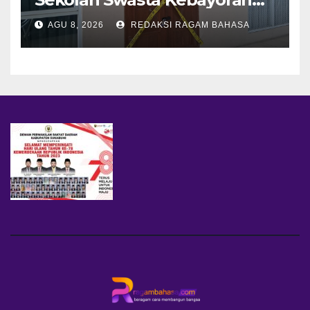
Lama, Ada Bunker hingga
AGU 8, 2026
REDAKSI RAGAM BAHASA
Barang Terlarang