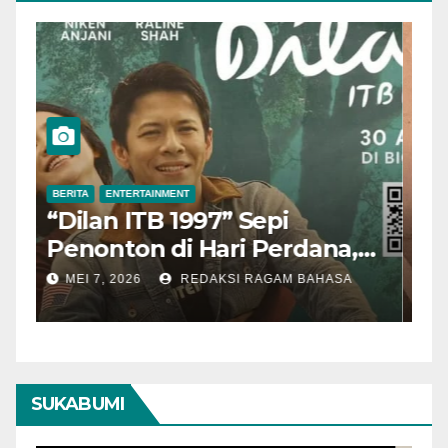
BERITA
ENTERTAINMENT
B
“Dilan ITB 1997” Sepi
A
Penonton di Hari Perdana,
M
Pengamat Nilai Cerita
T
MEI 7, 2026
REDAKSI RAGAM BAHASA
Kurang Kuat
SUKABUMI