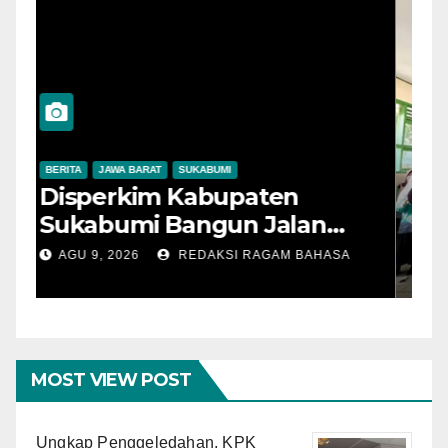
BERITA
JAWA BARAT
SUKABUMI
A
Disperkim Kabupaten
B
Sukabumi Bangun Jalan
R
Lingkungan di Desa Cisaat,
d
AGU 9, 2026
REDAKSI RAGAM BAHASA
Sendi Apriadi: Infrastruktur
d
Berkualitas untuk
Kenyamanan Warga
MOST VIEW POST
Ungkap Penggeledahan, KPK