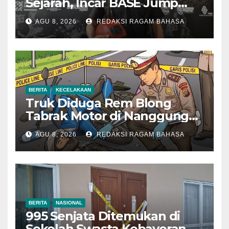
Sejarah, Incar BASE Jump
dari Eiger Mushroom Swiss
AGU 8, 2026
REDAKSI RAGAM BAHASA
BERITA
KECELAKAAN
Truk Diduga Rem Blong
Tabrak Motor di Nanggung
Bogor, Dua Orang Tewas
AGU 8, 2026
REDAKSI RAGAM BAHASA
BERITA
NASIONAL
995 Senjata Ditemukan di
Sekolah Swasta Kebayoran