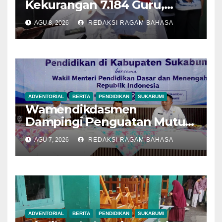
Kekurangan 7.184 Guru,
Disdik Sebut Jenjang SMP
AGU 8, 2026
REDAKSI RAGAM BAHASA
Paling Banyak
Membutuhkan
ADVENTORIAL
BERITA
PENDIDIKAN
SUKABUMI
Wamendikdasmen
Dampingi Penguatan Mutu
Pendidikan di Sukabumi,
AGU 7, 2026
REDAKSI RAGAM BAHASA
Rehabilitasi Sekolah Naik
Jadi 174 Unit
ADVENTORIAL
BERITA
PENDIDIKAN
SUKABUMI