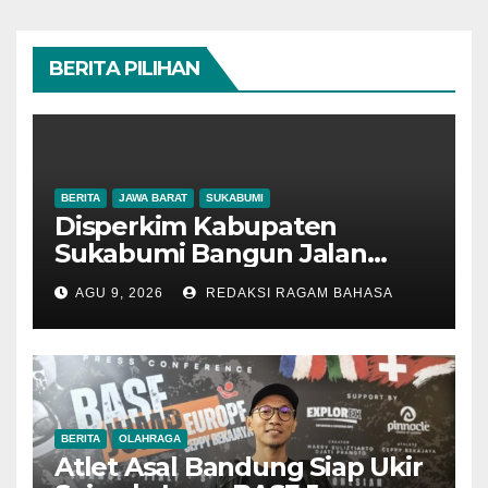
BERITA PILIHAN
BERITA
JAWA BARAT
SUKABUMI
Disperkim Kabupaten
Sukabumi Bangun Jalan
Lingkungan di Desa Cisaat,
AGU 9, 2026
REDAKSI RAGAM BAHASA
Sendi Apriadi: Infrastruktur
Berkualitas untuk
Kenyamanan Warga
BERITA
OLAHRAGA
Atlet Asal Bandung Siap Ukir