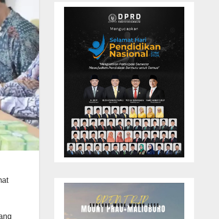
mat
yang