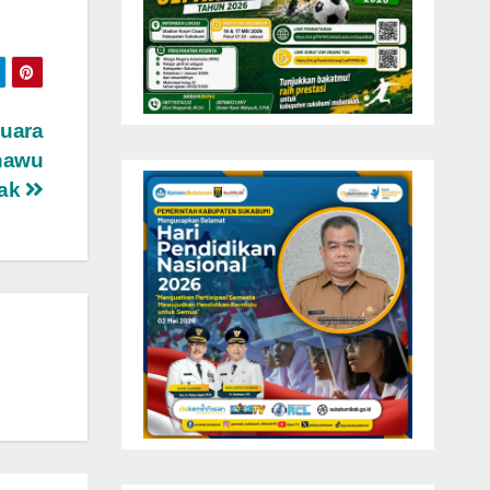
uara
ghawu
sak