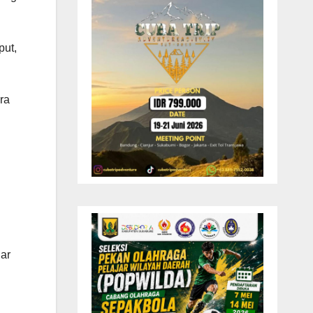
put,
ra
gar