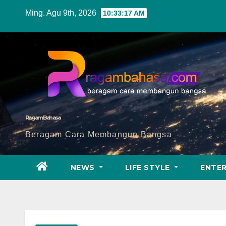
Skip
Ming. Agu 9th, 2026
10:33:18 AM
to
content
Ragam Bahasa
Beragam Cara Membangun Bangsa
NEWS
LIFE STYLE
ENTE