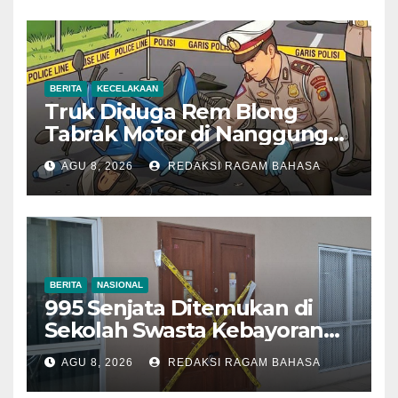
BERITA
KECELAKAAN
Truk Diduga Rem Blong
Tabrak Motor di Nanggung
Bogor, Dua Orang Tewas
AGU 8, 2026
REDAKSI RAGAM BAHASA
BERITA
NASIONAL
995 Senjata Ditemukan di
Sekolah Swasta Kebayoran
Lama, Ada Bunker hingga
AGU 8, 2026
REDAKSI RAGAM BAHASA
Barang Terlarang