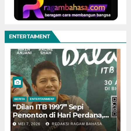
ENTERTAIMENT
BERITA
ENTERTAINMENT
B
“Dilan ITB 1997” Sepi
A
Penonton di Hari Perdana,
M
Pengamat Nilai Cerita
T
MEI 7, 2026
REDAKSI RAGAM BAHASA