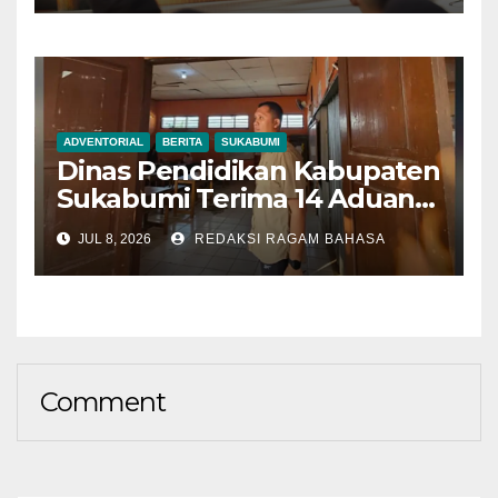
ADVENTORIAL
BERITA
SUKABUMI
Dinas Pendidikan Kabupaten
Sukabumi Terima 14 Aduan
Selama SPMB 2026,
JUL 8, 2026
REDAKSI RAGAM BAHASA
Mayoritas Terkait
Mekanisme Pendaftaran
Comment