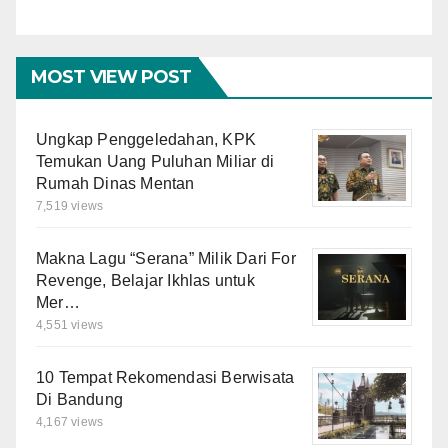
M
MOST VIEW POST
Ungkap Penggeledahan, KPK
Temukan Uang Puluhan Miliar di
Rumah Dinas Mentan
7,519 views
Makna Lagu “Serana” Milik Dari For
Revenge, Belajar Ikhlas untuk
Mer…
4,551 views
10 Tempat Rekomendasi Berwisata
Di Bandung
4,167 views