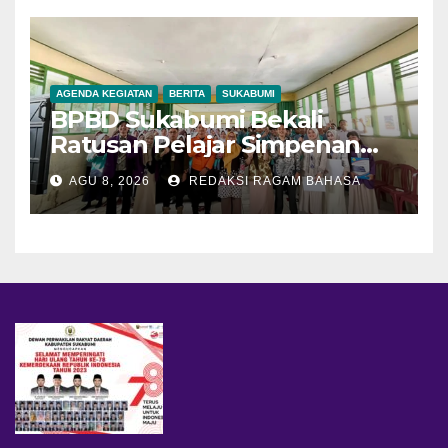
AGENDA KEGIATAN
BERITA
SUKABUMI
BPBD Sukabumi Bekali
Ratusan Pelajar Simpenan
dengan Mitigasi Bencana
AGU 8, 2026
REDAKSI RAGAM BAHASA
dan PFA