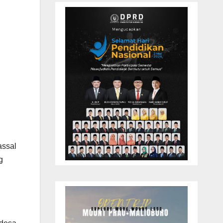
assal
g