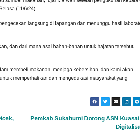
atau sumber makanan,” ujar Marwan setelah pengukuhan kepala
elasa (11/6/24).
engecekan langsung di lapangan dan menunggu hasil laborat
n, dan dari mana asal bahan-bahan untuk hajatan tersebut.
alam membeli makanan, menjaga kebersihan, dan kami akan
t untuk memperhatikan dan mengedukasi masyarakat yang
icek,
Pemkab Sukabumi Dorong ASN Kuasai 
Digitalis