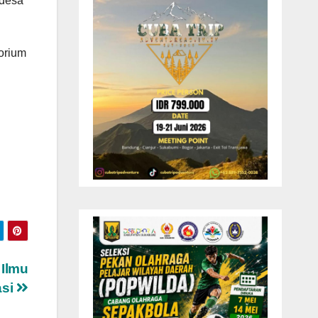
 desa
orium
Ilmu
asi