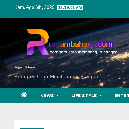
Skip
Kam. Agu 6th, 2026
12:19:03 AM
to
content
Ragam Bahasa
Beragam Cara Membangun Bangsa
NEWS
LIFE STYLE
ENTE