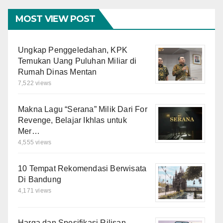
MOST VIEW POST
Ungkap Penggeledahan, KPK
Temukan Uang Puluhan Miliar di
Rumah Dinas Mentan
7,522 views
Makna Lagu “Serana” Milik Dari For
Revenge, Belajar Ikhlas untuk
Mer…
4,555 views
10 Tempat Rekomendasi Berwisata
Di Bandung
4,171 views
Harga dan Spesifikasi Rilisan