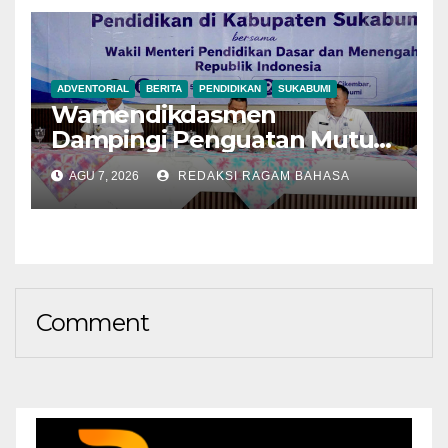
ADVENTORIAL
BERITA
PENDIDIKAN
SUKABUMI
Wamendikdasmen
Dampingi Penguatan Mutu
Pendidikan di Sukabumi,
AGU 7, 2026
REDAKSI RAGAM BAHASA
Rehabilitasi Sekolah Naik
Jadi 174 Unit
Comment