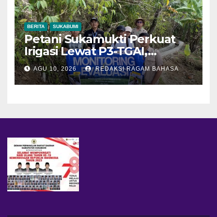
BERITA
SUKABUMI
Petani Sukamukti Perkuat
Irigasi Lewat P3-TGAI,
Jaringan Air Kini Menjangkau
AGU 10, 2026
REDAKSI RAGAM BAHASA
30 Hektare Sawah