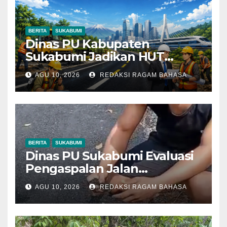
BERITA
SUKABUMI
Dinas PU Kabupaten
Sukabumi Jadikan HUT
ASEAN ke-59 sebagai
AGU 10, 2026
REDAKSI RAGAM BAHASA
Momentum Perkuat
Kolaborasi Pembangunan
BERITA
SUKABUMI
Dinas PU Sukabumi Evaluasi
Pengaspalan Jalan
Leuwiliang–Bojongtipar yang
AGU 10, 2026
REDAKSI RAGAM BAHASA
Dikeluhkan Mudah
Mengelupas