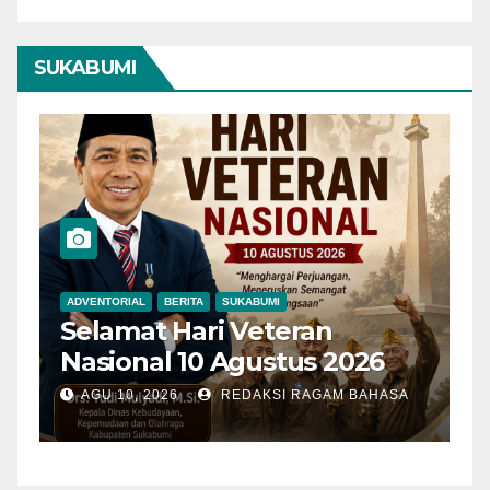
SUKABUMI
ADVENTORIAL
BERITA
SUKABUMI
B
Selamat Hari Veteran
D
Nasional 10 Agustus 2026
S
A
AGU 10, 2026
REDAKSI RAGAM BAHASA
M
K