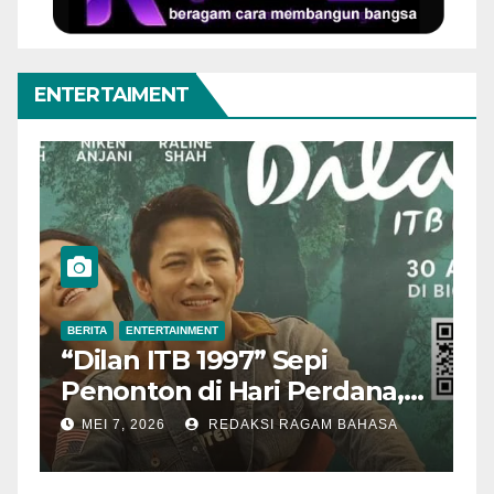
ENTERTAIMENT
BERITA
ENTERTAINMENT
BER
“Dilan ITB 1997” Sepi
Ak
Penonton di Hari Perdana,
Me
Pengamat Nilai Cerita
T
MEI 7, 2026
REDAKSI RAGAM BAHASA
M
Kurang Kuat