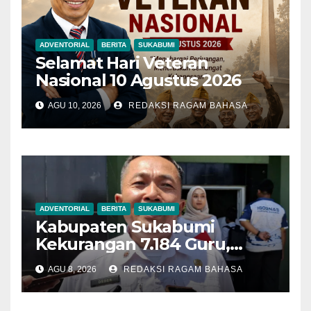
ADVENTORIAL
BERITA
SUKABUMI
Selamat Hari Veteran
Nasional 10 Agustus 2026
AGU 10, 2026
REDAKSI RAGAM BAHASA
ADVENTORIAL
BERITA
SUKABUMI
Kabupaten Sukabumi
Kekurangan 7.184 Guru,
Disdik Sebut Jenjang SMP
AGU 8, 2026
REDAKSI RAGAM BAHASA
Paling Banyak
Membutuhkan