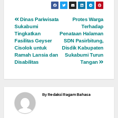
Navigasi
Dinas Pariwisata
Protes Warga
Sukabumi
Terhadap
pos
Tingkatkan
Penataan Halaman
Fasilitas Geyser
SDN Pasirbitung,
Cisolok untuk
Disdik Kabupaten
Ramah Lansia dan
Sukabumi Turun
Disabilitas
Tangan
By
Redaksi Ragam Bahasa