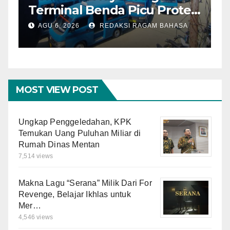
Terminal Benda Picu Protes
K
Sopir, Dishub: Belum Ada
W
AGU 6, 2026
REDAKSI RAGAM BAHASA
Keputusan Final
L
MOST VIEW POST
Ungkap Penggeledahan, KPK
Temukan Uang Puluhan Miliar di
Rumah Dinas Mentan
7,514 views
Makna Lagu “Serana” Milik Dari For
Revenge, Belajar Ikhlas untuk
Mer…
4,546 views