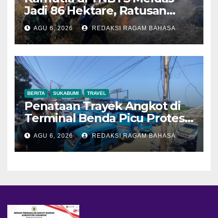
Jadi 86 Hektare, Ratusan
Personel Berjibaku Cegah
AGU 6, 2026
REDAKSI RAGAM BAHASA
Api Merembet
BERITA
SUKABUMI
TRAVEL
Penataan Trayek Angkot di
Terminal Benda Picu Protes
Sopir, Dishub: Belum Ada
AGU 6, 2026
REDAKSI RAGAM BAHASA
Keputusan Final