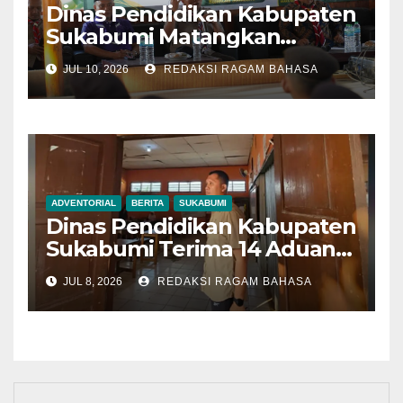
Dinas Pendidikan Kabupaten
Sukabumi Matangkan
Kontingen Pramuka Menuju
JUL 10, 2026
REDAKSI RAGAM BAHASA
Jambore Nasional 2026
ADVENTORIAL
BERITA
SUKABUMI
Dinas Pendidikan Kabupaten
Sukabumi Terima 14 Aduan
Selama SPMB 2026,
JUL 8, 2026
REDAKSI RAGAM BAHASA
Mayoritas Terkait
Mekanisme Pendaftaran