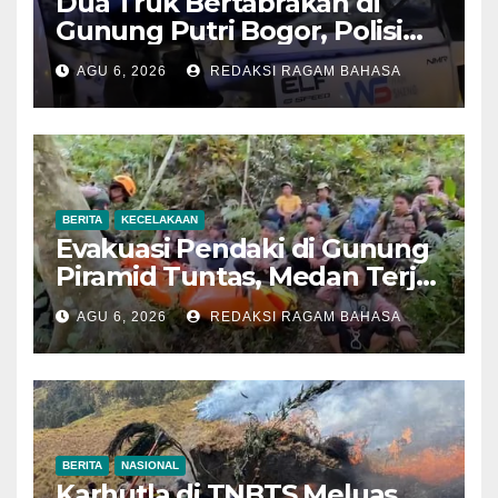
Dua Truk Bertabrakan di
Gunung Putri Bogor, Polisi
Imbau Pengemudi
AGU 6, 2026
REDAKSI RAGAM BAHASA
Tingkatkan Kewaspadaan
BERITA
KECELAKAAN
Evakuasi Pendaki di Gunung
Piramid Tuntas, Medan Terjal
Jadi Tantangan Utama
AGU 6, 2026
REDAKSI RAGAM BAHASA
BERITA
NASIONAL
Karhutla di TNBTS Meluas