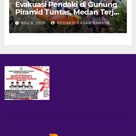
Evakuasi Pendaki di Gunung
Piramid Tuntas, Medan Terjal
Jadi Tantangan Utama
AGU 6, 2026
REDAKSI RAGAM BAHASA