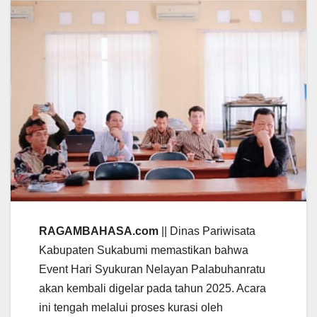
RAGAMBAHASA.com
|| Dinas Pariwisata
Kabupaten Sukabumi memastikan bahwa
Event Hari Syukuran Nelayan Palabuhanratu
akan kembali digelar pada tahun 2025. Acara
ini tengah melalui proses kurasi oleh