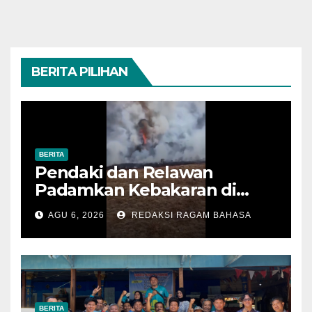
BERITA PILIHAN
BERITA
Pendaki dan Relawan
Padamkan Kebakaran di
Alun-alun Suryakencana
AGU 6, 2026
REDAKSI RAGAM BAHASA
Sebelum Meluas
BERITA