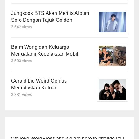
Jungkook BTS Akan Merilis Album
Solo Dengan Tajuk Golden
3,642 views
Baim Wong dan Keluarga
Mengalami Kecelakaan Mobil
3,503 views
Gerald Liu Weird Genius
Memutuskan Keluar
3,381 views
We love WordPress and we are here to provide you