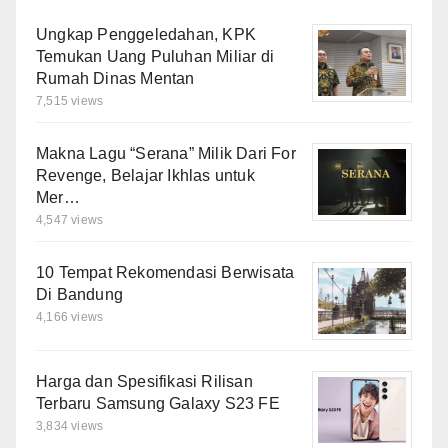
Ungkap Penggeledahan, KPK
Temukan Uang Puluhan Miliar di
Rumah Dinas Mentan
7,515 views
Makna Lagu “Serana” Milik Dari For
Revenge, Belajar Ikhlas untuk
Mer…
4,547 views
10 Tempat Rekomendasi Berwisata
Di Bandung
4,166 views
Harga dan Spesifikasi Rilisan
Terbaru Samsung Galaxy S23 FE
3,834 views