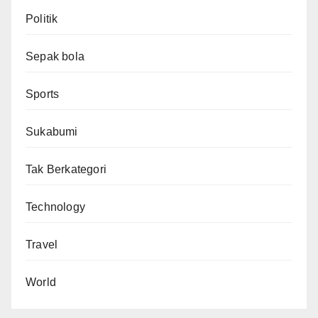
Politik
Sepak bola
Sports
Sukabumi
Tak Berkategori
Technology
Travel
World