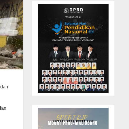
udah
alan