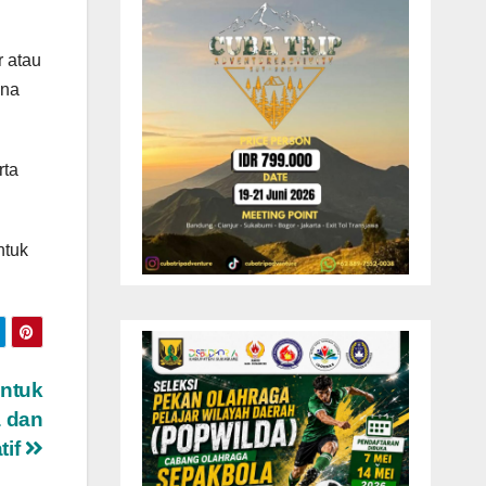
r atau
una
rta
ntuk
entuk
a dan
tif