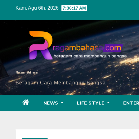
Skip
Kam. Agu 6th, 2026
7:36:18 AM
to
content
Ragam Bahasa
Beragam Cara Membangun Bangsa
NEWS
LIFE STYLE
ENTE