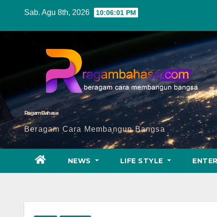
Skip
Sab. Agu 8th, 2026
10:06:03 PM
to
content
Ragam Bahasa
Beragam Cara Membangun Bangsa
NEWS
LIFE STYLE
ENTE