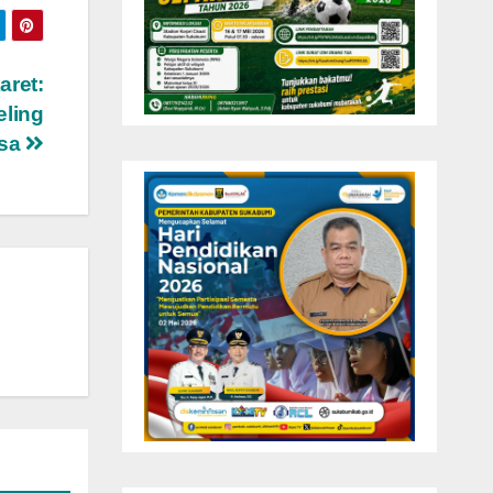
aret:
eling
asa