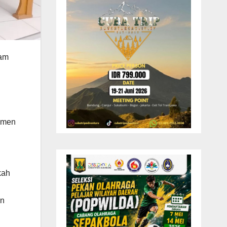
ram
kumen
kah
an