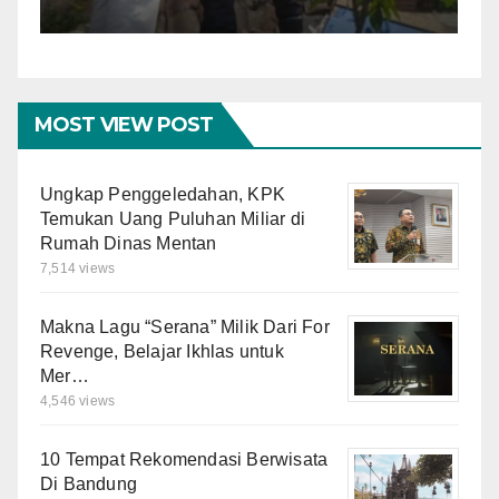
akukan Pendataan
Mengan
MOST VIEW POST
Ungkap Penggeledahan, KPK
Temukan Uang Puluhan Miliar di
Rumah Dinas Mentan
7,514 views
Makna Lagu “Serana” Milik Dari For
Revenge, Belajar Ikhlas untuk
Mer…
4,546 views
10 Tempat Rekomendasi Berwisata
Di Bandung