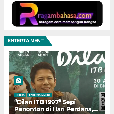
ENTERTAIMENT
ENTERTAINMENT
BERITA
ENTERTAINME
n ITB 1997” Sepi
Aktor Vete
ton di Hari Perdana,
Meninggal D