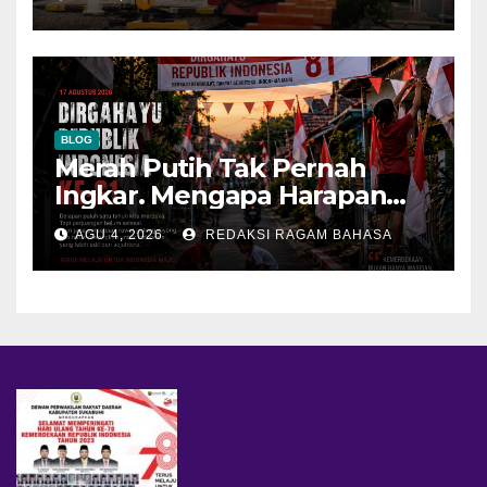
Kereta Sempat Tertunda
BLOG
Merah Putih Tak Pernah
Ingkar. Mengapa Harapan
Terasa Memudar?
AGU 4, 2026
REDAKSI RAGAM BAHASA