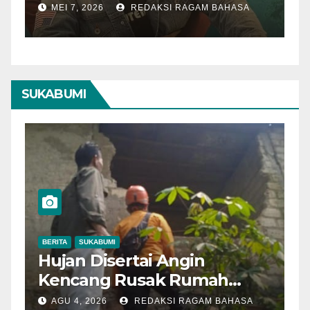
mat Nilai Cerita
Tahun
 2026
REDAKSI RAGAM BAHASA
MEI 3, 2026
ng Kuat
SUKABUMI
ITA
SUKABUMI
BERITA
SUKABU
jan Disertai Angin
Ojol Su
encang Rusak Rumah
Bertinda
rga di Dramaga, BPBD
Motor Di
GU 4, 2026
REDAKSI RAGAM BAHASA
AGU 4, 2026