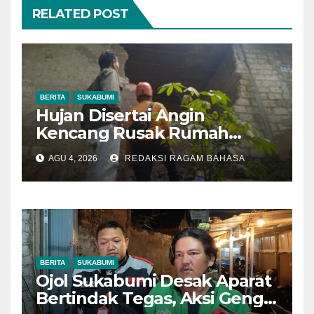
RELATED POST
BERITA
SUKABUMI
Hujan Disertai Angin
Kencang Rusak Rumah
Warga di Dramaga, BPBD
AGU 4, 2026
REDAKSI RAGAM BAHASA
Lakukan Pendataan
BERITA
SUKABUMI
Ojol Sukabumi Desak Aparat
Bertindak Tegas, Aksi Geng