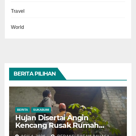
Travel
World
BERITA PILIHAN
BERITA
SUKABUMI
Hujan Disertai Angin
Kencang Rusak Rumah
Warga di Dramaga, BPBD