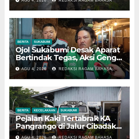
AGU 4, 2026
REDAKSI RAGAM BAHASA
Lakukan Pendataan
BERITA
SUKABUMI
Ojol Sukabumi Desak Aparat
Bertindak Tegas, Aksi Geng
Motor Dinilai Semakin
AGU 4, 2026
REDAKSI RAGAM BAHASA
Mengancam Keselamatan
BERITA
KECELAKAAN
SUKABUMI
Pejalan Kaki Tertabrak KA
Pangrango di Jalur Cibadak–
Parungkuda, Perjalanan
AGU 4, 2026
REDAKSI RAGAM BAHASA