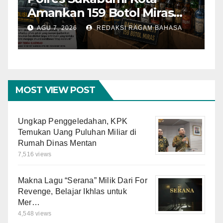
otol Miras
Terminal Benda Picu
a Lokasi dalam
Sopir, Dishub: Belu
KSI RAGAM BAHASA
AGU 6, 2026
REDAKSI RAGA
it
Keputusan Final
MOST VIEW POST
Ungkap Penggeledahan, KPK
Temukan Uang Puluhan Miliar di
Rumah Dinas Mentan
7,516 views
Makna Lagu “Serana” Milik Dari For
Revenge, Belajar Ikhlas untuk
Mer…
4,548 views