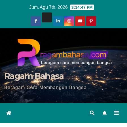
Skip
Jum. Agu 7th, 2026
3:14:49 PM
to
content
Ragam Bahasa
Beragam Cara Membangun Bangsa