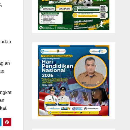
,
rhadap
agian
iap
ingkat
an
kat.