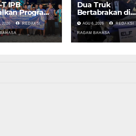
-T IPB
Dua Truk
alkan Program
Bertabrakan di
G SAE, Warga
Gunung Putri
, 2026
REDAKSI
AGU 6, 2026
REDAKSI
a Sangrawayang
Bogor, Polisi Im
ak Ubah
BAHASA
Pengemudi
RAGAM BAHASA
pah Jadi
Tingkatkan
ilai Ekonomi
Kewaspadaan