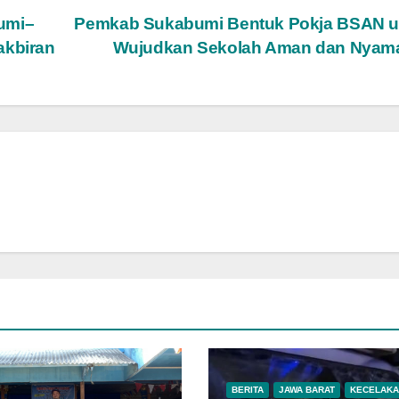
umi–
Pemkab Sukabumi Bentuk Pokja BSAN u
akbiran
Wujudkan Sekolah Aman dan Nya
BERITA
JAWA BARAT
KECELAKA