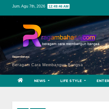
Skip
Jum. Agu 7th, 2026
12:49:48 AM
to
content
Ragam Bahasa
Beragam Cara Membangun Bangsa
NEWS
LIFE STYLE
ENTE