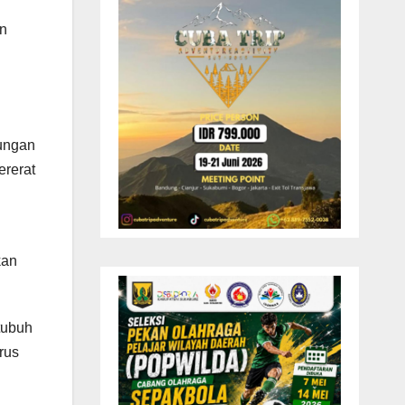
an
kungan
ererat
kan
tubuh
rus