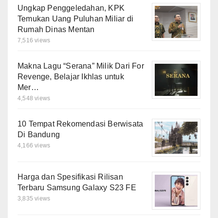
Ungkap Penggeledahan, KPK
Temukan Uang Puluhan Miliar di
Rumah Dinas Mentan
7,516 views
Makna Lagu “Serana” Milik Dari For
Revenge, Belajar Ikhlas untuk
Mer…
4,548 views
10 Tempat Rekomendasi Berwisata
Di Bandung
4,166 views
Harga dan Spesifikasi Rilisan
Terbaru Samsung Galaxy S23 FE
3,835 views