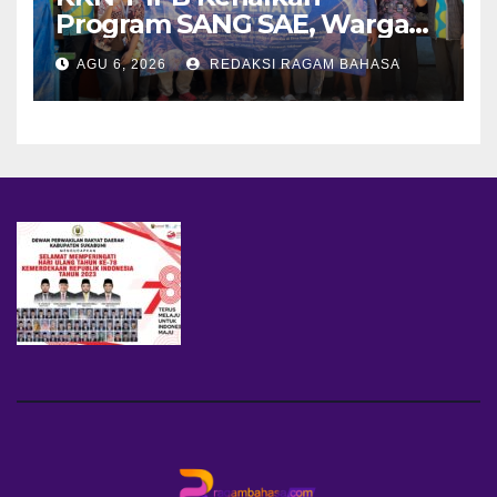
Program SANG SAE, Warga
Desa Sangrawayang Diajak
AGU 6, 2026
REDAKSI RAGAM BAHASA
Ubah Sampah Jadi Bernilai
Ekonomi