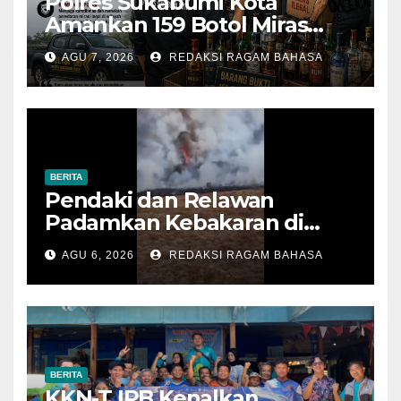
Polres Sukabumi Kota
Amankan 159 Botol Miras
Ilegal dari Tiga Lokasi dalam
AGU 7, 2026
REDAKSI RAGAM BAHASA
Operasi Penyakit Masyarakat
BERITA
Pendaki dan Relawan
Padamkan Kebakaran di
Alun-alun Suryakencana
AGU 6, 2026
REDAKSI RAGAM BAHASA
Sebelum Meluas
BERITA
KKN-T IPB Kenalkan