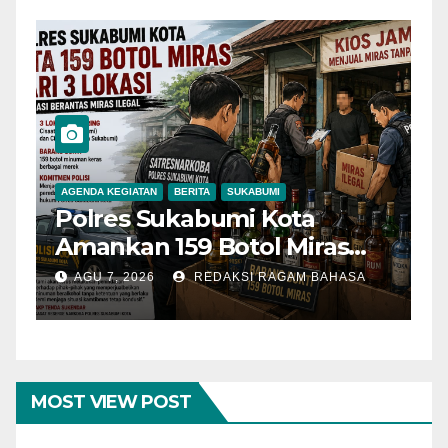
AGENDA KEGIATAN
BERITA
SUKABUMI
B
Polres Sukabumi Kota
P
Amankan 159 Botol Miras
T
Ilegal dari Tiga Lokasi dalam
S
AGU 7, 2026
REDAKSI RAGAM BAHASA
Operasi Penyakit
K
Masyarakat
MOST VIEW POST