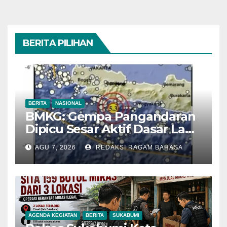
BERITA PILIHAN
BERITA
NASIONAL
BMKG: Gempa Pangandaran
Dipicu Sesar Aktif Dasar Laut,
Getarannya Terasa hingga
AGU 7, 2026
REDAKSI RAGAM BAHASA
Sukabumi
AGENDA KEGIATAN
BERITA
SUKABUMI