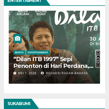
ENTERTAIMENT
BERITA
ENTERTAINMENT
B
“Dilan ITB 1997” Sepi
A
Penonton di Hari Perdana,
M
Pengamat Nilai Cerita
T
MEI 7, 2026
REDAKSI RAGAM BAHASA
Kurang Kuat
SUKABUMI