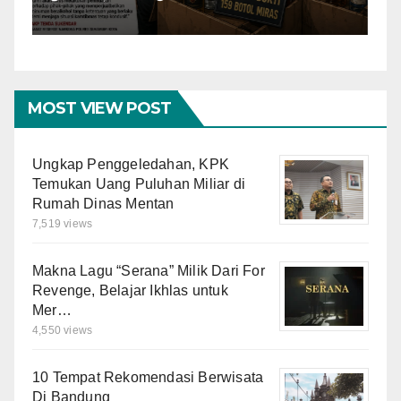
Operasi Penyakit
K
Masyarakat
MOST VIEW POST
Ungkap Penggeledahan, KPK
Temukan Uang Puluhan Miliar di
Rumah Dinas Mentan
7,519 views
Makna Lagu “Serana” Milik Dari For
Revenge, Belajar Ikhlas untuk
Mer…
4,550 views
10 Tempat Rekomendasi Berwisata
Di Bandung