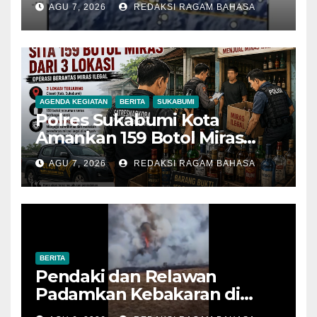
AGU 7, 2026
REDAKSI RAGAM BAHASA
Sukabumi
AGENDA KEGIATAN
BERITA
SUKABUMI
Polres Sukabumi Kota
Amankan 159 Botol Miras
Ilegal dari Tiga Lokasi dalam
AGU 7, 2026
REDAKSI RAGAM BAHASA
Operasi Penyakit Masyarakat
BERITA
Pendaki dan Relawan
Padamkan Kebakaran di
Alun-alun Suryakencana