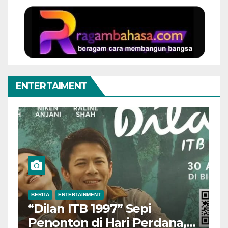
ENTERTAIMENT
BERITA
ENTERTAINMENT
B
“Dilan ITB 1997” Sepi
A
Penonton di Hari Perdana,
M