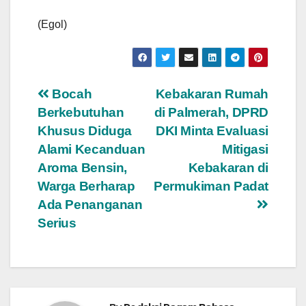
(Egol)
Navigasi
Bocah
Kebakaran Rumah
Berkebutuhan
di Palmerah, DPRD
pos
Khusus Diduga
DKI Minta Evaluasi
Alami Kecanduan
Mitigasi
Aroma Bensin,
Kebakaran di
Warga Berharap
Permukiman Padat
Ada Penanganan
Serius