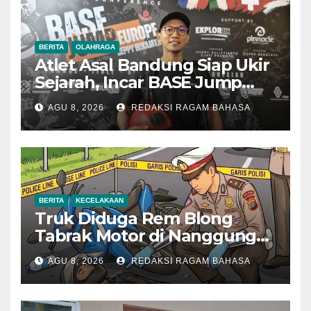
BERITA
OLAHRAGA
Atlet Asal Bandung Siap Ukir
Sejarah, Incar BASE Jump
dari Eiger Mushroom Swiss
AGU 8, 2026
REDAKSI RAGAM BAHASA
BERITA
KECELAKAAN
Truk Diduga Rem Blong
Tabrak Motor di Nanggung
Bogor, Dua Orang Tewas
AGU 8, 2026
REDAKSI RAGAM BAHASA