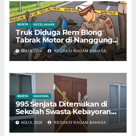
BERITA
KECELAKAAN
Truk Diduga Rem Blong
Tabrak Motor di Nanggung
Bogor, Dua Orang Tewas
AGU 8, 2026
REDAKSI RAGAM BAHASA
BERITA
NASIONAL
995 Senjata Ditemukan di
Sekolah Swasta Kebayoran
Lama, Ada Bunker hingga
AGU 8, 2026
REDAKSI RAGAM BAHASA
Barang Terlarang