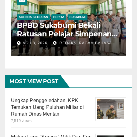
AGENDA KEGIATAN
BERITA
SUKABUMI
A
BPBD Sukabumi Bekali
P
Ratusan Pelajar Simpenan
A
dengan Mitigasi Bencana
I
AGU 8, 2026
REDAKSI RAGAM BAHASA
dan PFA
O
M
MOST VIEW POST
Ungkap Penggeledahan, KPK
Temukan Uang Puluhan Miliar di
Rumah Dinas Mentan
7,519 views
Makna Lagu “Serana” Milik Dari For