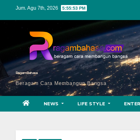
Skip
Jum. Agu 7th, 2026
5:55:54 PM
to
content
Ragam Bahasa
Beragam Cara Membangun Bangsa
NEWS
LIFE STYLE
ENTE