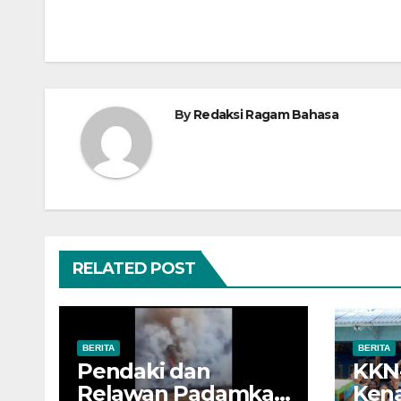
By
Redaksi Ragam Bahasa
RELATED POST
BERITA
BERITA
Pendaki dan
KKN
Relawan Padamkan
Ken