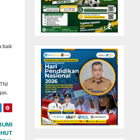
a baik
 TNI
gas.
BUMI
 HUT