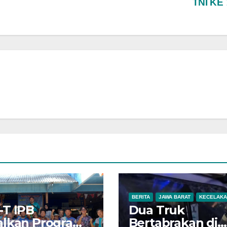
TNI KE
BERITA
JAWA BARAT
KECELAKA
-T IPB
Dua Truk
alkan Program
Bertabrakan di