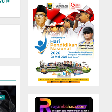
 78
AN