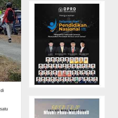
 di
 satu