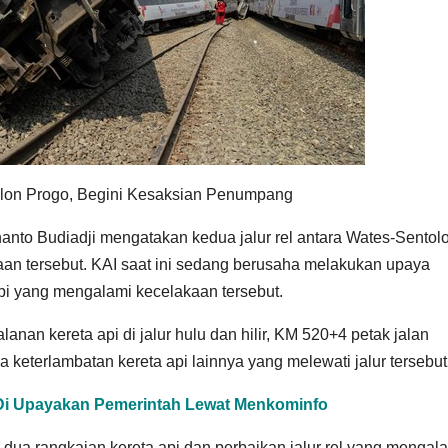
Kulon Progo, Begini Kesaksian Penumpang
nto Budiadji mengatakan kedua jalur rel antara Wates-Sentol
kaan tersebut. KAI saat ini sedang berusaha melakukan upaya
pi yang mengalami kecelakaan tersebut.
an kereta api di jalur hulu dan hilir, KM 520+4 petak jalan
 keterlambatan kereta api lainnya yang melewati jalur tersebut
 Di Upayakan Pemerintah Lewat Menkominfo
dua rangkaian kereta api dan perbaikan jalur rel yang mengal