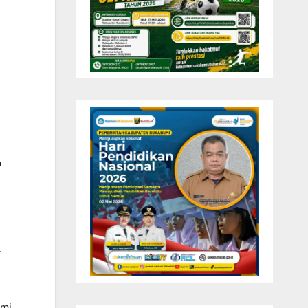
o
.
ami