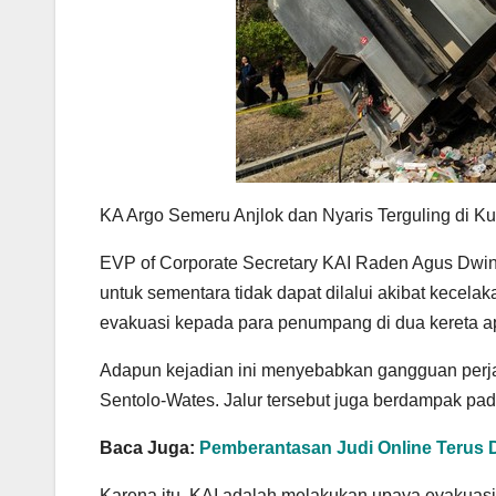
KA Argo Semeru Anjlok dan Nyaris Terguling di 
EVP of Corporate Secretary KAI Raden Agus Dwina
untuk sementara tidak dapat dilalui akibat kecela
evakuasi kepada para penumpang di dua kereta a
Adapun kejadian ini menyebabkan gangguan perjalan
Sentolo-Wates. Jalur tersebut juga berdampak pada
Baca Juga:
Pemberantasan Judi Online Terus
Karena itu, KAI adalah melakukan upaya evakuasi 