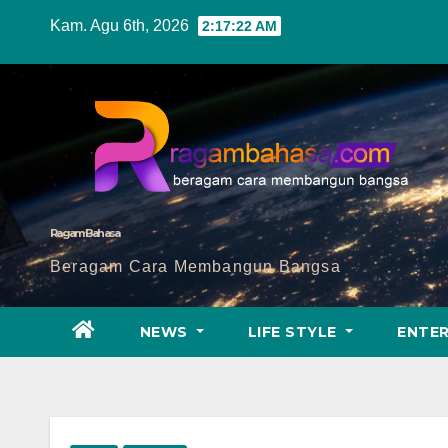
Skip
Kam. Agu 6th, 2026
2:17:24 AM
to
content
Ragam Bahasa
Beragam Cara Membangun Bangsa
NEWS
LIFE STYLE
ENTE