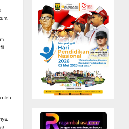
a
kum.
um
li
 oleh
inya,
ya