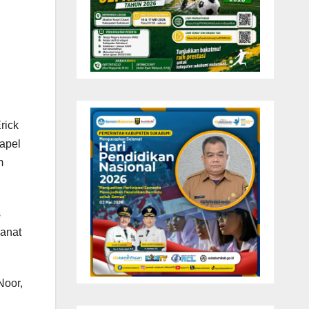
rick
 apel
m
s
manat
Noor,