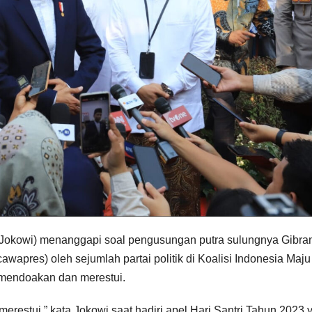
Jokowi) menanggapi soal pengusungan putra sulungnya Gibra
wapres) oleh sejumlah partai politik di Koalisi Indonesia Maju
 mendoakan dan merestui.
erestui,” kata Jokowi saat hadiri apel Hari Santri Tahun 2023 