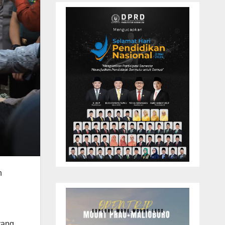
n
yang