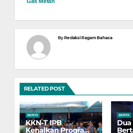
Gas Metan
pos
By
Redaksi Ragam Bahasa
RELATED POST
BERITA
BERITA
KKN-T IPB
Dua
Kenalkan Program
Bert