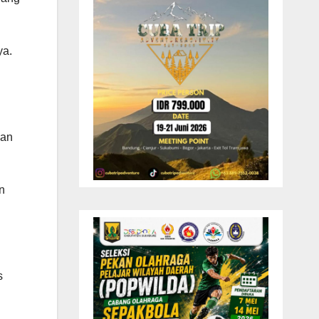
ya.
kan
an
s