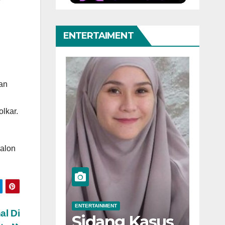
ENTERTAIMENT
an
lkar.
calon
BERITA
ENTERTAINMENT
BERITA
al Di
“Dilan ITB
Akt