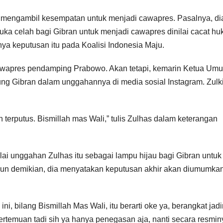
k mengambil kesempatan untuk menjadi cawapres. Pasalnya, di
a celah bagi Gibran untuk menjadi cawapres dinilai cacat hu
a keputusan itu pada Koalisi Indonesia Maju.
wapres pendamping Prabowo. Akan tetapi, kemarin Ketua Um
g Gibran dalam unggahannya di media sosial Instagram. Zulkif
eh terputus. Bismillah mas Wali,” tulis Zulhas dalam keterangan
i unggahan Zulhas itu sebagai lampu hijau bagi Gibran untuk
un demikian, dia menyatakan keputusan akhir akan diumumkan
ni, bilang Bismillah Mas Wali, itu berarti oke ya, berangkat jad
pertemuan tadi sih ya hanya penegasan aja, nanti secara resmin