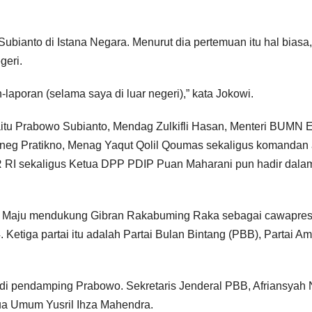
bianto di Istana Negara. Menurut dia pertemuan itu hal biasa,
geri.
aporan (selama saya di luar negeri),” kata Jokowi.
 yaitu Prabowo Subianto, Mendag Zulkifli Hasan, Menteri BUMN E
sesneg Pratikno, Menag Yaqut Qolil Qoumas sekaligus komandan
RI sekaligus Ketua DPP PDIP Puan Maharani pun hadir dala
sia Maju mendukung Gibran Rakabuming Raka sebagai cawapre
etiga partai itu adalah Partai Bulan Bintang (PBB), Partai A
 pendamping Prabowo. Sekretaris Jenderal PBB, Afriansyah 
a Umum Yusril Ihza Mahendra.