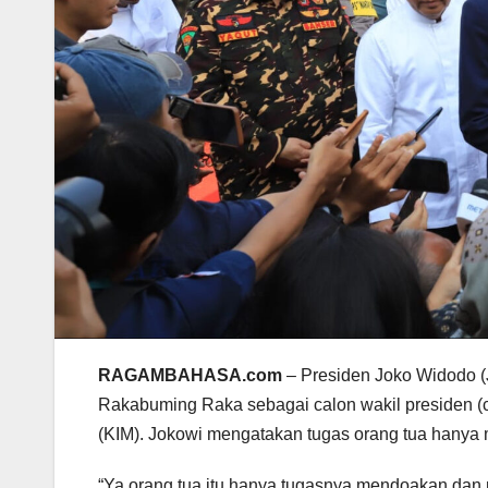
RAGAMBAHASA.com
– Presiden Joko Widodo (
Rakabuming Raka sebagai calon wakil presiden (ca
(KIM). Jokowi mengatakan tugas orang tua hanya
“Ya orang tua itu hanya tugasnya mendoakan dan m