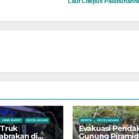
Laut Citepus Palabuhanr
JAWA BARAT
KECELAKAAN
BERITA
KECELAKAAN
 Truk
Evakuasi Pendak
abrakan di
Gunung Piramid