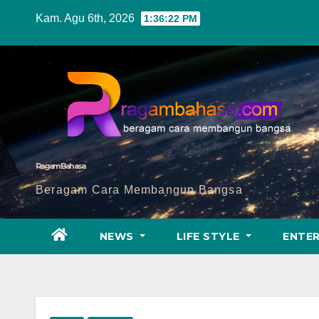
Skip
Kam. Agu 6th, 2026
1:36:23 PM
to
content
Ragam Bahasa
Beragam Cara Membangun Bangsa
NEWS
LIFE STYLE
ENTE