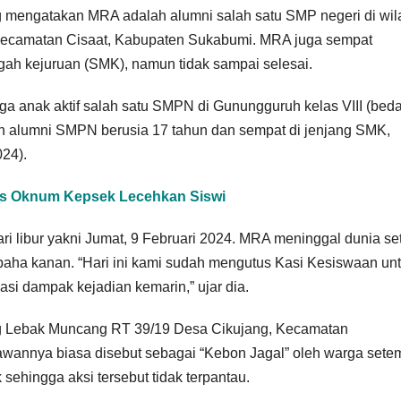
mengatakan MRA adalah alumni salah satu SMP negeri di wil
ecamatan Cisaat, Kabupaten Sukabumi. MRA juga sempat
gah kejuruan (SMK), namun tidak sampai selesai.
uga anak aktif salah satu SMPN di Gunungguruh kelas VIII (bed
h alumni SMPN berusia 17 tahun dan sempat di jenjang SMK,
024).
as Oknum Kepsek Lecehkan Siswi
hari libur yakni Jumat, 9 Februari 2024. MRA meninggal dunia se
paha kanan. “Hari ini kami sudah mengutus Kasi Kesiswaan un
si dampak kejadian kemarin,” ujar dia.
ng Lebak Muncang RT 39/19 Desa Cikujang, Kecamatan
wannya biasa disebut sebagai “Kebon Jagal” oleh warga sete
sehingga aksi tersebut tidak terpantau.