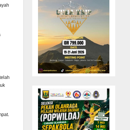
ayah
a
telah
tuk
mpat.