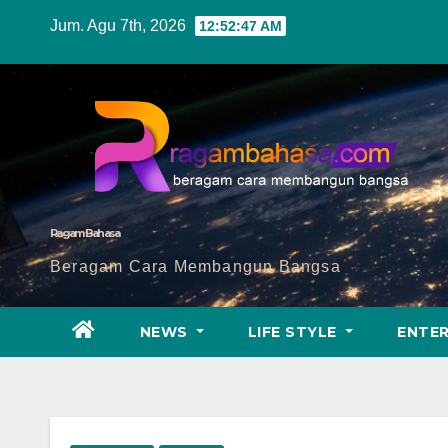
Skip
Jum. Agu 7th, 2026
12:52:49 AM
to
content
Ragam Bahasa
Beragam Cara Membangun Bangsa
NEWS
LIFE STYLE
ENTE