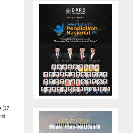
A (17
mi,