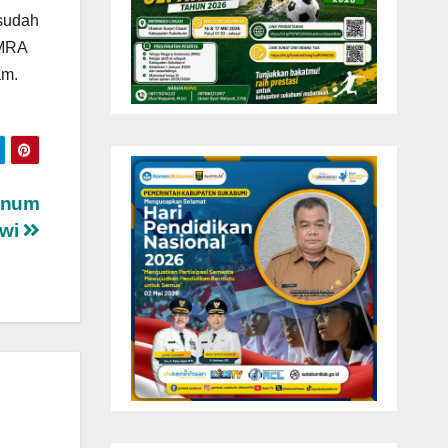
 sudah
 MRA
am.
knum
swi