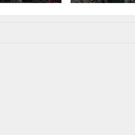
entum Hari
Pendakian
 ke-30