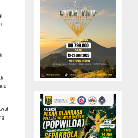
gi
n
k
di
alu
awal
ng