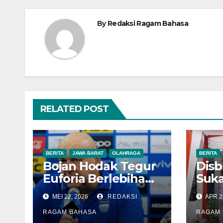
By
Redaksi Ragam Bahasa
RELATED POST
BERITA
JAWA BARAT
OLAHRAGA
BERITA
Bojan Hodak Tegur
Dis
Euforia Berlebihan:
Suk
Fokus Menang
Teg
MEI 22, 2026
REDAKSI
APR 2
Dulu, Bukan Konvoi
Pem
RAGAM BAHASA
Buda
RAGAM 