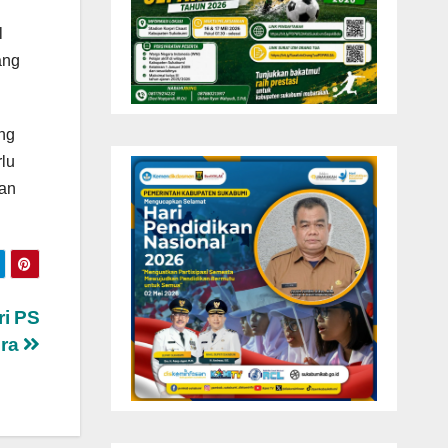
l
ang
ang
lu
nan
ri PS
era