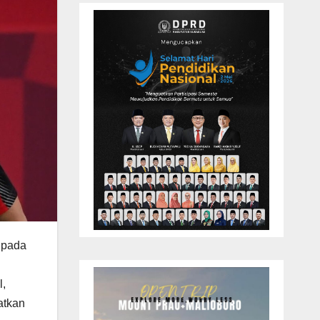
, pada
l,
atkan