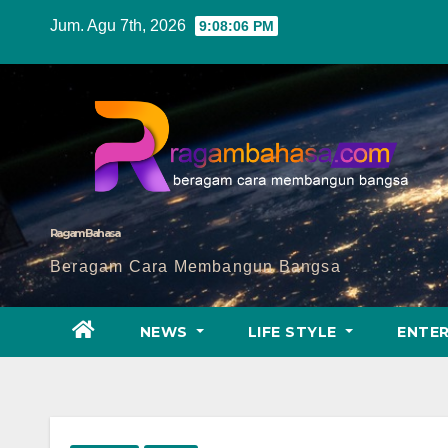
Skip
Jum. Agu 7th, 2026
9:08:07 PM
to
content
Ragam Bahasa
Beragam Cara Membangun Bangsa
NEWS
LIFE STYLE
ENTE