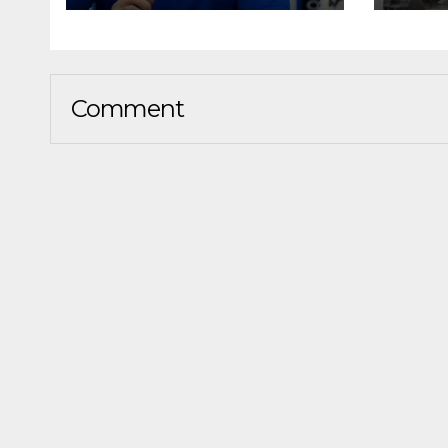
Mom
Otda
Comment