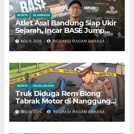
BERITA
OLAHRAGA
Atlet Asal Bandung Siap Ukir
Sejarah, Incar BASE Jump
dari Eiger Mushroom Swiss
AGU 8, 2026
REDAKSI RAGAM BAHASA
BERITA
KECELAKAAN
Truk Diduga Rem Blong
Tabrak Motor di Nanggung
Bogor, Dua Orang Tewas
AGU 8, 2026
REDAKSI RAGAM BAHASA