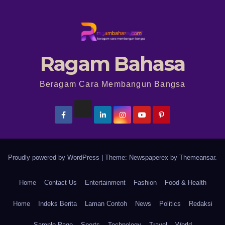
Ragam Bahasa
Beragam Cara Membangun Bangsa
Proudly powered by WordPress
|
Theme: Newspaperex by
Themeansar
.
Home
Contact Us
Entertainment
Fashion
Food & Health
Home
Indeks Berita
Laman Contoh
News
Politics
Redaksi
Sample Page
Sports
Technology
Travel
World