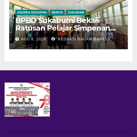
AGENDA KEGIATAN
BERITA
SUKABUMI
BPBD Sukabumi Bekali
Ratusan Pelajar Simpenan
dengan Mitigasi Bencana
AGU 8, 2026
REDAKSI RAGAM BAHASA
dan PFA