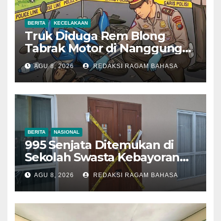
BERITA
KECELAKAAN
Truk Diduga Rem Blong
Tabrak Motor di Nanggung
Bogor, Dua Orang Tewas
AGU 8, 2026
REDAKSI RAGAM BAHASA
BERITA
NASIONAL
995 Senjata Ditemukan di
Sekolah Swasta Kebayoran
Lama, Ada Bunker hingga
AGU 8, 2026
REDAKSI RAGAM BAHASA
Barang Terlarang