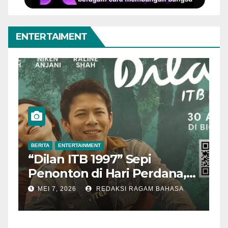
ENTERTAIMENT
BERITA
ENTERTAINMENT
BERITA
E
“Dilan ITB 1997” Sepi
Aktor
Penonton di Hari Perdana,
Menin
Pengamat Nilai Cerita
Tahu
MEI 7, 2026
REDAKSI RAGAM BAHASA
MEI 3, 
Kurang Kuat