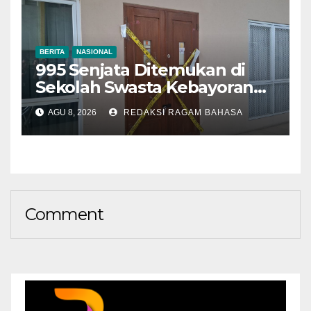
BERITA
NASIONAL
995 Senjata Ditemukan di
Sekolah Swasta Kebayoran
Lama, Ada Bunker hingga
AGU 8, 2026
REDAKSI RAGAM BAHASA
Barang Terlarang
Comment