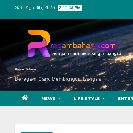
Skip
Sab. Agu 8th, 2026
2:11:49 PM
to
content
Ragam Bahasa
Beragam Cara Membangun Bangsa
NEWS
LIFE STYLE
ENTE