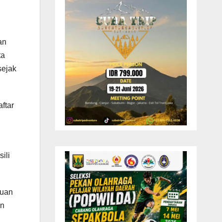
an
ta
sejak
ftar
ili
juan
an