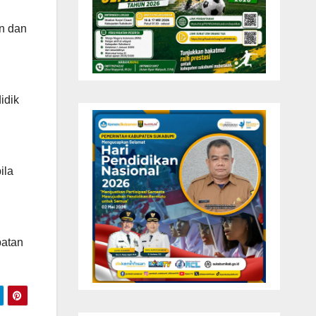
n dan
idik
ila
patan