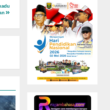
ikadu
lan