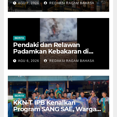
Ilegal dari Tiga Lokasi dalam
AGU 7, 2026
REDAKSI RAGAM BAHASA
Operasi Penyakit Masyarakat
BERITA
Pendaki dan Relawan
Padamkan Kebakaran di
Alun-alun Suryakencana
AGU 6, 2026
REDAKSI RAGAM BAHASA
Sebelum Meluas
BERITA
KKN-T IPB Kenalkan
Program SANG SAE, Warga
Desa Sangrawayang Diajak