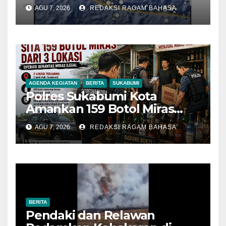
Getarannya Terasa hingga
AGU 7, 2026
REDAKSI RAGAM BAHASA
Sukabumi
AGENDA KEGIATAN
BERITA
SUKABUMI
Polres Sukabumi Kota
Amankan 159 Botol Miras
Ilegal dari Tiga Lokasi dalam
AGU 7, 2026
REDAKSI RAGAM BAHASA
Operasi Penyakit Masyarakat
BERITA
Pendaki dan Relawan