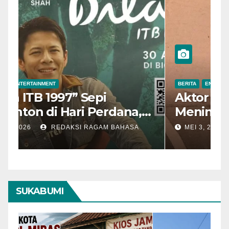
BERITA
ENTERTAINMENT
B
“Dilan ITB 1997” Sepi
A
Penonton di Hari Perdana,
M
Pengamat Nilai Cerita
T
MEI 7, 2026
REDAKSI RAGAM BAHASA
Kurang Kuat
SUKABUMI