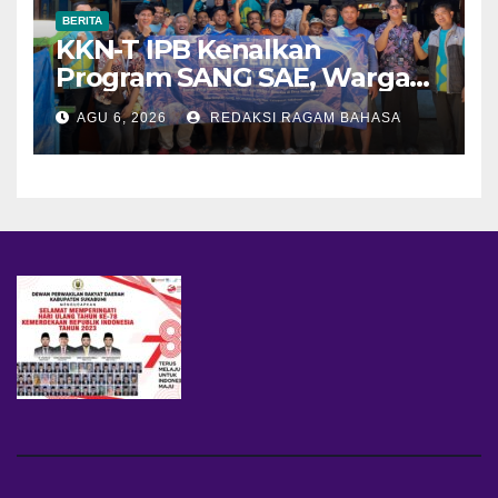
BERITA
KKN-T IPB Kenalkan
Program SANG SAE, Warga
Desa Sangrawayang Diajak
AGU 6, 2026
REDAKSI RAGAM BAHASA
Ubah Sampah Jadi Bernilai
Ekonomi