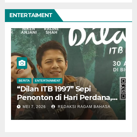
ENTERTAIMENT
BERITA
ENTERTAINMENT
B
“Dilan ITB 1997” Sepi
A
Penonton di Hari Perdana,
M
Pengamat Nilai Cerita
T
MEI 7, 2026
REDAKSI RAGAM BAHASA
Kurang Kuat