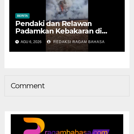
BERITA
Pendaki dan Relawan
Padamkan Kebakaran di
Alun-alun Suryakencana
AGU 6, 2026
REDAKSI RAGAM BAHASA
Sebelum Meluas
Comment