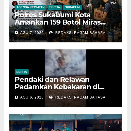
AGENDA KEGIATAN
BERITA
SUKABUMI
Polres Sukabumi Kota
Amankan 159 Botol Miras
Ilegal dari Tiga Lokasi dalam
AGU 7, 2026
REDAKSI RAGAM BAHASA
Operasi Penyakit Masyarakat
BERITA
Pendaki dan Relawan
Padamkan Kebakaran di
Alun-alun Suryakencana
AGU 6, 2026
REDAKSI RAGAM BAHASA
Sebelum Meluas