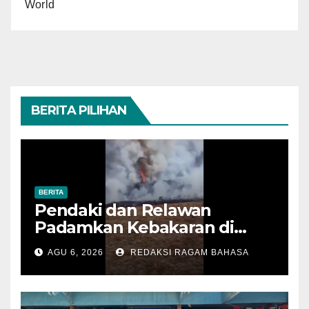
World
BERITA PILIHAN
BERITA
Pendaki dan Relawan
Padamkan Kebakaran di
Alun-alun Suryakencana
AGU 6, 2026
REDAKSI RAGAM BAHASA
Sebelum Meluas