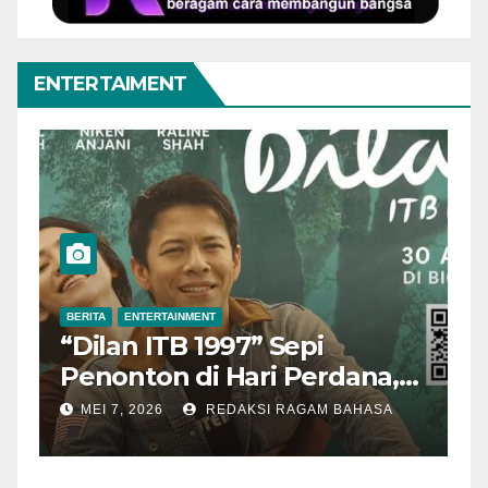
ENTERTAIMENT
BERITA
ENTERTAINMENT
B
“Dilan ITB 1997” Sepi
A
Penonton di Hari Perdana,
M
Pengamat Nilai Cerita
T
MEI 7, 2026
REDAKSI RAGAM BAHASA
Kurang Kuat