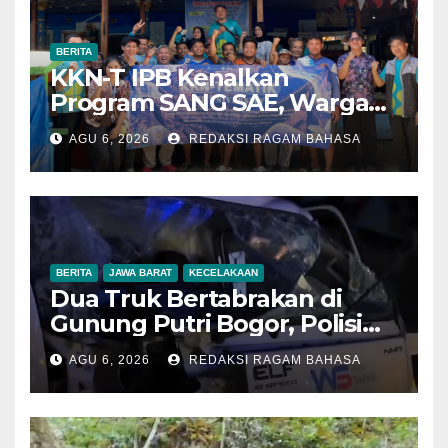
BERITA
KKN-T IPB Kenalkan
Program SANG SAE, Warga
Desa Sangrawayang Diajak
AGU 6, 2026
REDAKSI RAGAM BAHASA
Ubah Sampah Jadi Bernilai
Ekonomi
BERITA
JAWA BARAT
KECELAKAAN
Dua Truk Bertabrakan di
Gunung Putri Bogor, Polisi
Imbau Pengemudi
AGU 6, 2026
REDAKSI RAGAM BAHASA
Tingkatkan Kewaspadaan