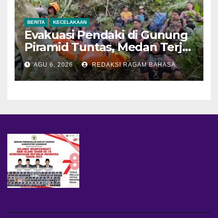
BERITA
KECELAKAAN
Evakuasi Pendaki di Gunung
Piramid Tuntas, Medan Terjal
Jadi Tantangan Utama
AGU 6, 2026
REDAKSI RAGAM BAHASA