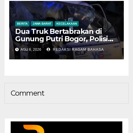
BERITA
JAWA BARAT
KECELAKAAN
Dua Truk Bertabrakan di
Gunung Putri Bogor, Polisi
Imbau Pengemudi
AGU 6, 2026
REDAKSI RAGAM BAHASA
Tingkatkan Kewaspadaan
Comment