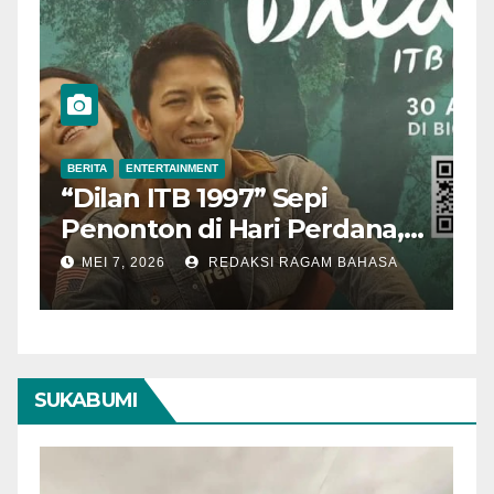
BERITA
ENTERTAINMENT
BER
“Dilan ITB 1997” Sepi
Ak
Penonton di Hari Perdana,
Me
Pengamat Nilai Cerita
T
MEI 7, 2026
REDAKSI RAGAM BAHASA
M
Kurang Kuat
SUKABUMI