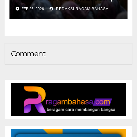
Scare di The Midnight Club
FEB 26, 2026
REDAKSI RAGAM BAHASA
Comment