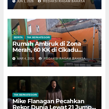
JUN 1, 2026
REDAKSI RAGAM BAHASA
Tahun 2026
BERITA
TAK BERKATEGORI
Rumah Ambruk di Zona
Merah, 60 KK di Cikadu
Terancam Pergerakan Tanah
MAR 4, 2026
REDAKSI RAGAM BAHASA
Susulan
TAK BERKATEGORI
Mike Flanagan Pecahkan
Rekor Dunia Lewat 21 Jump