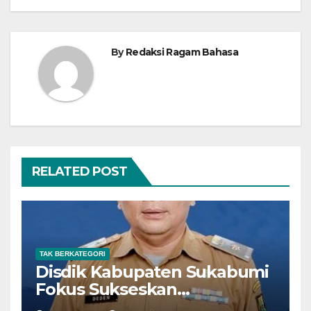
By
Redaksi Ragam Bahasa
RELATED POST
TAK BERKATEGORI
Disdik Kabupaten Sukabumi
Fokus Sukseskan
Pelaksanaan SPMB SMP