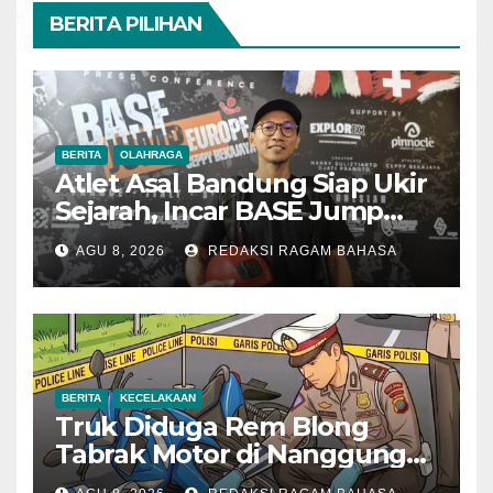
BERITA PILIHAN
BERITA
OLAHRAGA
Atlet Asal Bandung Siap Ukir
Sejarah, Incar BASE Jump
dari Eiger Mushroom Swiss
AGU 8, 2026
REDAKSI RAGAM BAHASA
BERITA
KECELAKAAN
Truk Diduga Rem Blong
Tabrak Motor di Nanggung
Bogor, Dua Orang Tewas