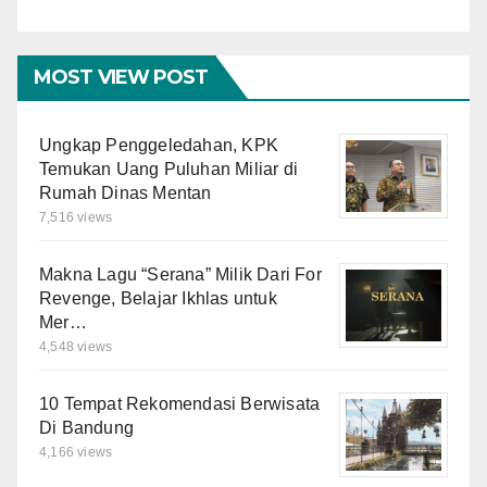
MOST VIEW POST
Ungkap Penggeledahan, KPK
Temukan Uang Puluhan Miliar di
Rumah Dinas Mentan
7,516 views
Makna Lagu “Serana” Milik Dari For
Revenge, Belajar Ikhlas untuk
Mer…
4,548 views
10 Tempat Rekomendasi Berwisata
Di Bandung
4,166 views