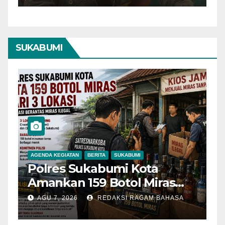
SUKABUMI
AGENDA KEGIATAN
BERITA
SUKABUMI
B
Polres Sukabumi Kota
P
Amankan 159 Botol Miras
T
Ilegal dari Tiga Lokasi dalam
S
AGU 7, 2026
REDAKSI RAGAM BAHASA
Operasi Penyakit
K
Masyarakat