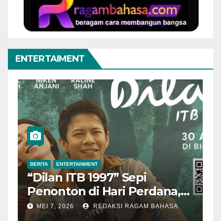
ENTERTAIMENT
BERITA
ENTERTAINMENT
B
“Dilan ITB 1997” Sepi
A
Penonton di Hari Perdana,
M
Pengamat Nilai Cerita
T
MEI 7, 2026
REDAKSI RAGAM BAHASA
Kurang Kuat