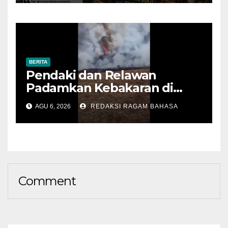
BERITA
Pendaki dan Relawan
Padamkan Kebakaran di
Alun-alun Suryakencana
AGU 6, 2026
REDAKSI RAGAM BAHASA
Sebelum Meluas
Comment