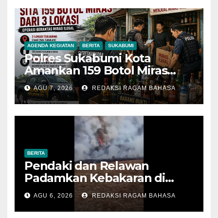
AGENDA KEGIATAN
BERITA
SUKABUMI
Polres Sukabumi Kota
Amankan 159 Botol Miras
Ilegal dari Tiga Lokasi dalam
AGU 7, 2026
REDAKSI RAGAM BAHASA
Operasi Penyakit Masyarakat
BERITA
Pendaki dan Relawan
Padamkan Kebakaran di
Alun-alun Suryakencana
AGU 6, 2026
REDAKSI RAGAM BAHASA
Sebelum Meluas