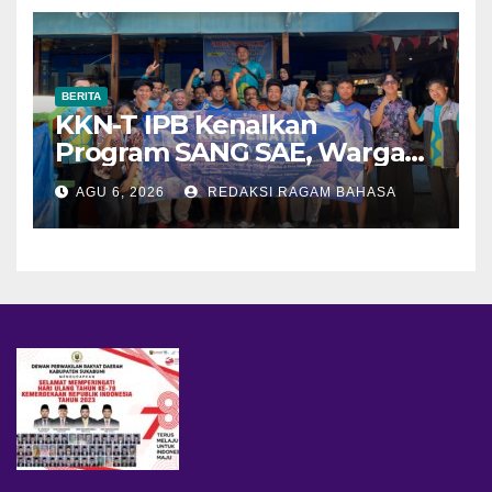
BERITA
KKN-T IPB Kenalkan
Program SANG SAE, Warga
Desa Sangrawayang Diajak
AGU 6, 2026
REDAKSI RAGAM BAHASA
Ubah Sampah Jadi Bernilai
Ekonomi