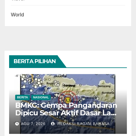
World
BERITA PILIHAN
BERITA
NASIONAL
BMKG: Gempa Pangandaran
Dipicu Sesar Aktif Dasar Laut,
Getarannya Terasa hingga
AGU 7, 2026
REDAKSI RAGAM BAHASA
Sukabumi