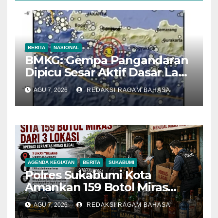
BERITA
NASIONAL
BMKG: Gempa Pangandaran
Dipicu Sesar Aktif Dasar Laut,
Getarannya Terasa hingga
AGU 7, 2026
REDAKSI RAGAM BAHASA
Sukabumi
AGENDA KEGIATAN
BERITA
SUKABUMI
Polres Sukabumi Kota
Amankan 159 Botol Miras
Ilegal dari Tiga Lokasi dalam
AGU 7, 2026
REDAKSI RAGAM BAHASA
Operasi Penyakit Masyarakat