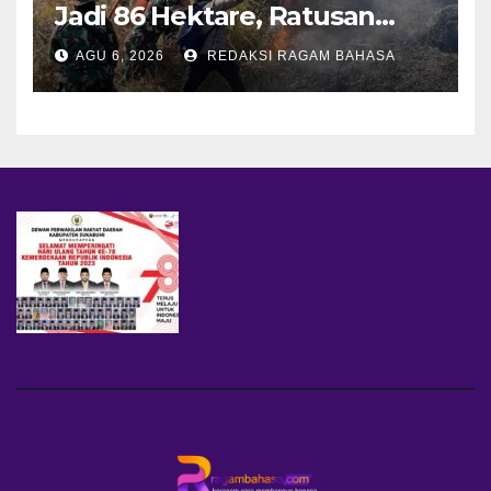
Jadi 86 Hektare, Ratusan
Personel Berjibaku Cegah
AGU 6, 2026
REDAKSI RAGAM BAHASA
Api Merembet