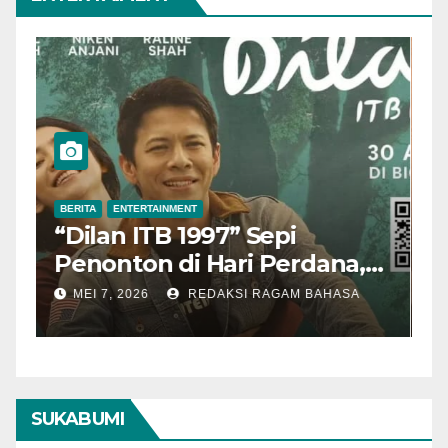
BERITA
ENTERTAINMENT
B
“Dilan ITB 1997” Sepi
A
Penonton di Hari Perdana,
M
Pengamat Nilai Cerita
T
MEI 7, 2026
REDAKSI RAGAM BAHASA
Kurang Kuat
SUKABUMI