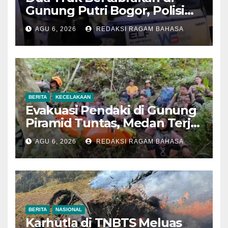
Gunung Putri Bogor, Polisi
Imbau Pengemudi
AGU 6, 2026
REDAKSI RAGAM BAHASA
Tingkatkan Kewaspadaan
BERITA
KECELAKAAN
Evakuasi Pendaki di Gunung
Piramid Tuntas, Medan Terjal
Jadi Tantangan Utama
AGU 6, 2026
REDAKSI RAGAM BAHASA
BERITA
NASIONAL
Karhutla di TNBTS Meluas