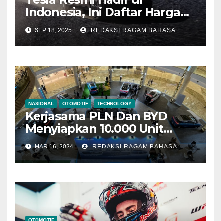
Indonesia, Ini Daftar Harga
dan Teknologi Unggulannya
SEP 18, 2025
REDAKSI RAGAM BAHASA
NASIONAL
OTOMOTIF
TECHNOLOGY
Kerjasama PLN Dan BYD
Menyiapkan 10.000 Unit
Mobil Listrik Untuk Pasar
MAR 16, 2024
REDAKSI RAGAM BAHASA
Indonesia
OTOMOTIF