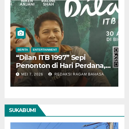
BERITA
ENTERTAINMENT
B
“Dilan ITB 1997” Sepi
A
Penonton di Hari Perdana,
M
Pengamat Nilai Cerita
T
MEI 7, 2026
REDAKSI RAGAM BAHASA
Kurang Kuat
SUKABUMI