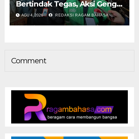
Bertindak Tegas, Aksi Geng
Motor Dinilai Semakin
AGU 4, 2026
REDAKSI RAGAM BAHASA
Mengancam Keselamatan
Comment