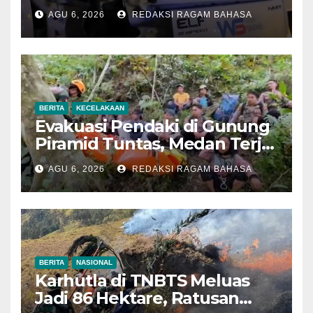
Imbau Pengemudi
AGU 6, 2026
REDAKSI RAGAM BAHASA
Tingkatkan Kewaspadaan
BERITA
KECELAKAAN
Evakuasi Pendaki di Gunung
Piramid Tuntas, Medan Terjal
Jadi Tantangan Utama
AGU 6, 2026
REDAKSI RAGAM BAHASA
BERITA
NASIONAL
Karhutla di TNBTS Meluas
Jadi 86 Hektare, Ratusan