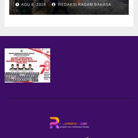
Personel Berjibaku Cegah
AGU 6, 2026
REDAKSI RAGAM BAHASA
Api Merembet