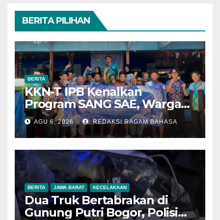
BERITA PILIHAN
BERITA
KKN-T IPB Kenalkan
Program SANG SAE, Warga
Desa Sangrawayang Diajak
AGU 6, 2026
REDAKSI RAGAM BAHASA
Ubah Sampah Jadi Bernilai
Ekonomi
BERITA
JAWA BARAT
KECELAKAAN
Dua Truk Bertabrakan di
Gunung Putri Bogor, Polisi