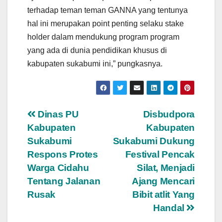
terhadap teman teman GANNA yang tentunya
hal ini merupakan point penting selaku stake
holder dalam mendukung program program
yang ada di dunia pendidikan khusus di
kabupaten sukabumi ini,” pungkasnya.
Navigasi
Dinas PU
Disbudpora
Kabupaten
Kabupaten
pos
Sukabumi
Sukabumi Dukung
Respons Protes
Festival Pencak
Warga Cidahu
Silat, Menjadi
Tentang Jalanan
Ajang Mencari
Rusak
Bibit atlit Yang
Handal