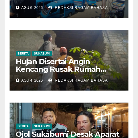
Sopir, Dishub: Belum Ada
AGU 6, 2026
REDAKSI RAGAM BAHASA
Keputusan Final
BERITA
SUKABUMI
Hujan Disertai Angin
Kencang Rusak Rumah
Warga di Dramaga, BPBD
AGU 4, 2026
REDAKSI RAGAM BAHASA
Lakukan Pendataan
BERITA
SUKABUMI
Ojol Sukabumi Desak Aparat