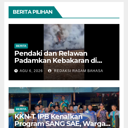
BERITA PILIHAN
BERITA
Pendaki dan Relawan
Padamkan Kebakaran di
Alun-alun Suryakencana
AGU 6, 2026
REDAKSI RAGAM BAHASA
Sebelum Meluas
BERITA
KKN-T IPB Kenalkan
Program SANG SAE, Warga