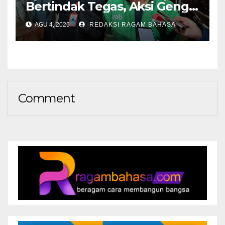
Bertindak Tegas, Aksi Geng
Motor Dinilai Semakin
AGU 4, 2026
REDAKSI RAGAM BAHASA
Mengancam Keselamatan
Comment