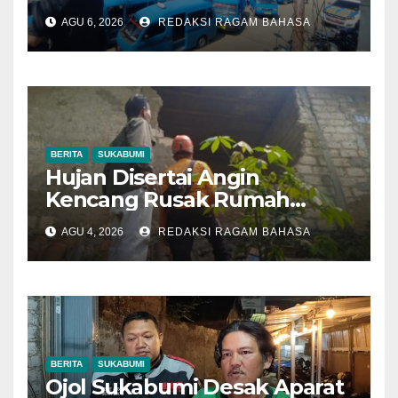
Sopir, Dishub: Belum Ada
AGU 6, 2026
REDAKSI RAGAM BAHASA
Keputusan Final
BERITA
SUKABUMI
Hujan Disertai Angin
Kencang Rusak Rumah
Warga di Dramaga, BPBD
AGU 4, 2026
REDAKSI RAGAM BAHASA
Lakukan Pendataan
BERITA
SUKABUMI
Ojol Sukabumi Desak Aparat