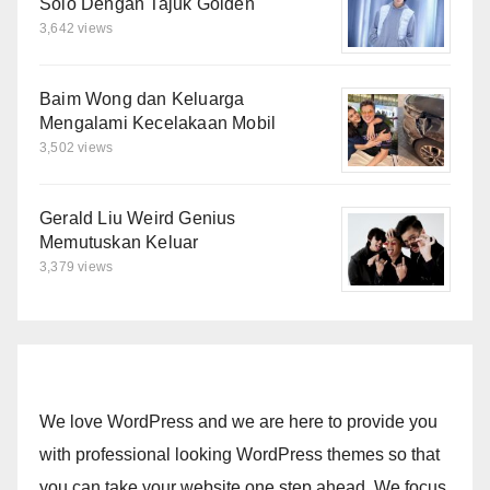
Solo Dengan Tajuk Golden
3,642 views
Baim Wong dan Keluarga
Mengalami Kecelakaan Mobil
3,502 views
Gerald Liu Weird Genius
Memutuskan Keluar
3,379 views
We love WordPress and we are here to provide you
with professional looking WordPress themes so that
you can take your website one step ahead. We focus