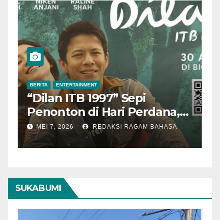
BERITA
ENTERTAINMENT
B
“Dilan ITB 1997” Sepi
A
Penonton di Hari Perdana,
M
Pengamat Nilai Cerita
T
MEI 7, 2026
REDAKSI RAGAM BAHASA
Kurang Kuat
SUKABUMI