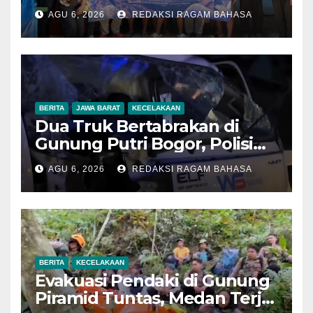
Desa Sangrawayang Diajak
AGU 6, 2026
REDAKSI RAGAM BAHASA
Ubah Sampah Jadi Bernilai
Ekonomi
BERITA
JAWA BARAT
KECELAKAAN
Dua Truk Bertabrakan di
Gunung Putri Bogor, Polisi
Imbau Pengemudi
AGU 6, 2026
REDAKSI RAGAM BAHASA
Tingkatkan Kewaspadaan
BERITA
KECELAKAAN
Evakuasi Pendaki di Gunung
Piramid Tuntas, Medan Terjal