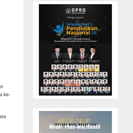
an
i ke-
ara