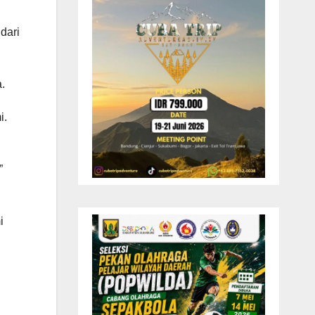
dari
.
i.
”
i