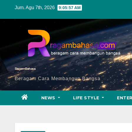
Skip
Jum. Agu 7th, 2026
9:05:59 AM
to
content
Ragam Bahasa
Beragam Cara Membangun Bangsa
NEWS
LIFE STYLE
ENTE