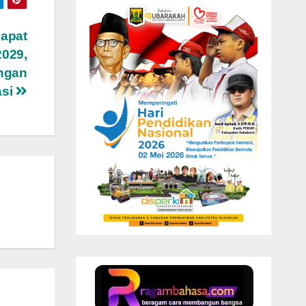
apat
2029,
ngan
asi