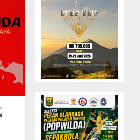
,
i
n