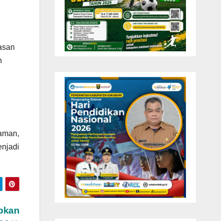
asan
n
aman,
njadi
pkan