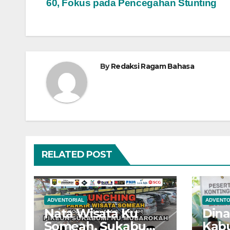
60, Fokus pada Pencegahan Stunting
pos
By
Redaksi Ragam Bahasa
RELATED POST
ADVENTORIAL
ADVENTO
Nata Wisata Ku
Dina
Someah, Sukabumi
Kab