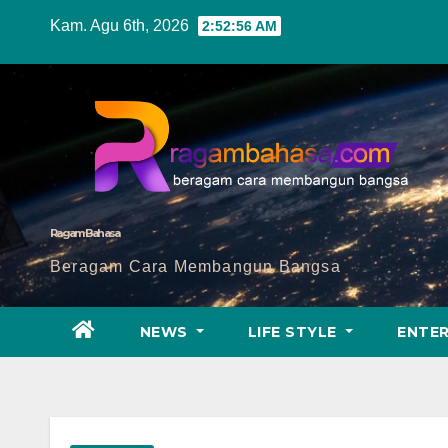
Skip
Kam. Agu 6th, 2026
2:52:57 AM
to
content
Ragam Bahasa
Beragam Cara Membangun Bangsa
NEWS
LIFE STYLE
ENTE