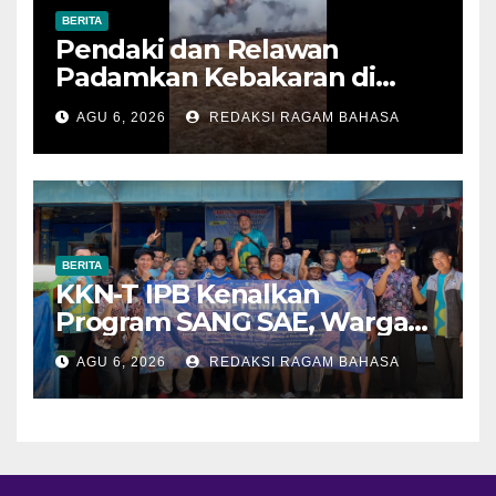
BERITA
Pendaki dan Relawan
Padamkan Kebakaran di
Alun-alun Suryakencana
AGU 6, 2026
REDAKSI RAGAM BAHASA
Sebelum Meluas
BERITA
KKN-T IPB Kenalkan
Program SANG SAE, Warga
Desa Sangrawayang Diajak
AGU 6, 2026
REDAKSI RAGAM BAHASA
Ubah Sampah Jadi Bernilai
Ekonomi