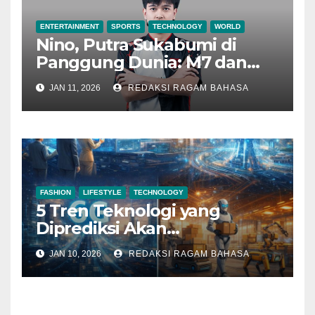
ENTERTAINMENT
SPORTS
TECHNOLOGY
WORLD
Nino, Putra Sukabumi di
Panggung Dunia: M7 dan
Janji yang Akhirnya Ditagih
JAN 11, 2026
REDAKSI RAGAM BAHASA
FASHION
LIFESTYLE
TECHNOLOGY
5 Tren Teknologi yang
Diprediksi Akan
Mendominasi Tahun 2026
JAN 10, 2026
REDAKSI RAGAM BAHASA