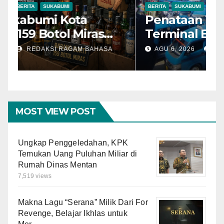
AGENDA KEGIATAN
BERITA
SUKABUMI
B
Polres Sukabumi Kota
P
Amankan 159 Botol Miras
T
Ilegal dari Tiga Lokasi dalam
S
AGU 7, 2026
REDAKSI RAGAM BAHASA
Operasi Penyakit
K
Masyarakat
MOST VIEW POST
Ungkap Penggeledahan, KPK
Temukan Uang Puluhan Miliar di
Rumah Dinas Mentan
7,519 views
Makna Lagu “Serana” Milik Dari For
Revenge, Belajar Ikhlas untuk