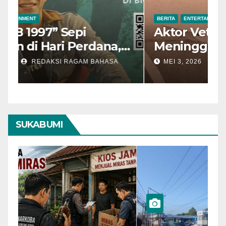
BERITA
ENTERTAINMENT
B
“Dilan ITB 1997” Sepi
A
Penonton di Hari Perdana,
M
Pengamat Nilai Cerita
T
MEI 7, 2026
REDAKSI RAGAM BAHASA
Kurang Kuat
SUKABUMI