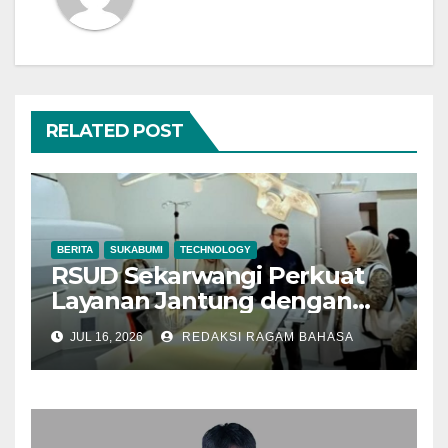
RELATED POST
BERITA
SUKABUMI
TECHNOLOGY
RSUD Sekarwangi Perkuat
Layanan Jantung dengan
Cath Lab, Dinkes Sukabumi
JUL 16, 2026
REDAKSI RAGAM BAHASA
Sebut Akses Pasien Makin
Cepat