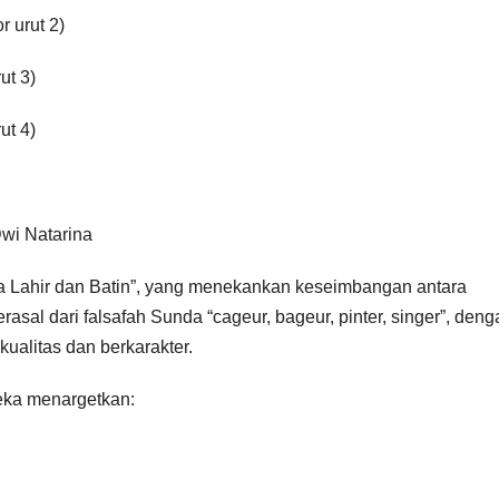
 urut 2)
ut 3)
ut 4)
Dwi Natarina
a Lahir dan Batin”, yang menekankan keseimbangan antara
 berasal dari falsafah Sunda “cageur, bageur, pinter, singer”, den
alitas dan berkarakter.
eka menargetkan: