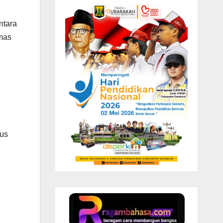
ntara
Emas
rus