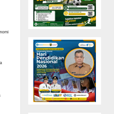
onomi
wa
s