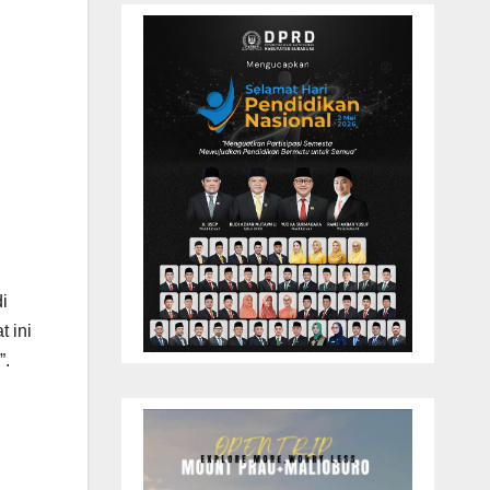
i
 ini
”.