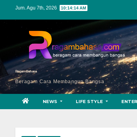
Skip
Jum. Agu 7th, 2026
10:14:16 AM
to
content
Ragam Bahasa
Beragam Cara Membangun Bangsa
NEWS
LIFE STYLE
ENTE