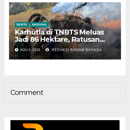
BERITA
NASIONAL
Karhutla di TNBTS Meluas
Jadi 86 Hektare, Ratusan
Personel Berjibaku Cegah
AGU 6, 2026
REDAKSI RAGAM BAHASA
Api Merembet
Comment