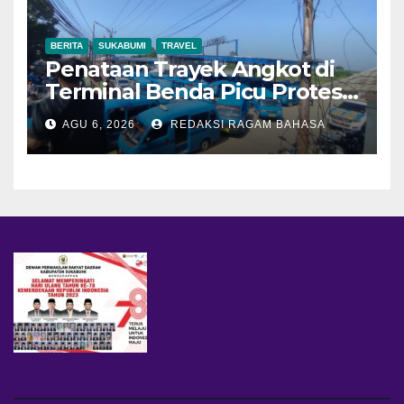
BERITA
SUKABUMI
TRAVEL
Penataan Trayek Angkot di
Terminal Benda Picu Protes
Sopir, Dishub: Belum Ada
AGU 6, 2026
REDAKSI RAGAM BAHASA
Keputusan Final