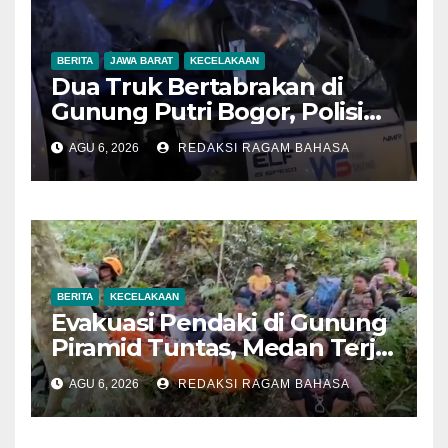
BERITA
JAWA BARAT
KECELAKAAN
Dua Truk Bertabrakan di
Gunung Putri Bogor, Polisi
Imbau Pengemudi
AGU 6, 2026
REDAKSI RAGAM BAHASA
Tingkatkan Kewaspadaan
BERITA
KECELAKAAN
Evakuasi Pendaki di Gunung
Piramid Tuntas, Medan Terjal
Jadi Tantangan Utama
AGU 6, 2026
REDAKSI RAGAM BAHASA