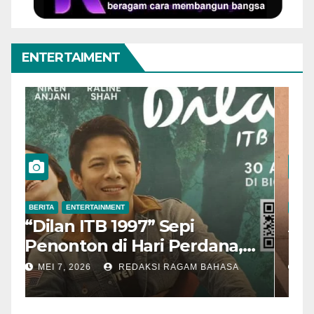
ENTERTAIMENT
BERITA
ENTERTAINMENT
B
“Dilan ITB 1997” Sepi
A
Penonton di Hari Perdana,
M
Pengamat Nilai Cerita
T
MEI 7, 2026
REDAKSI RAGAM BAHASA
Kurang Kuat