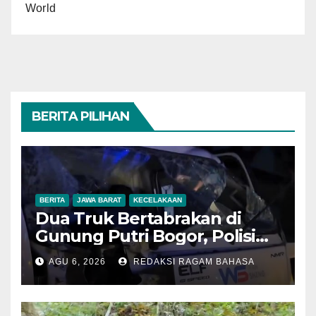
World
BERITA PILIHAN
BERITA
JAWA BARAT
KECELAKAAN
Dua Truk Bertabrakan di
Gunung Putri Bogor, Polisi
Imbau Pengemudi
AGU 6, 2026
REDAKSI RAGAM BAHASA
Tingkatkan Kewaspadaan