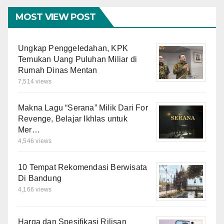
MOST VIEW POST
Ungkap Penggeledahan, KPK
Temukan Uang Puluhan Miliar di
Rumah Dinas Mentan
7,514 views
Makna Lagu “Serana” Milik Dari For
Revenge, Belajar Ikhlas untuk
Mer…
4,546 views
10 Tempat Rekomendasi Berwisata
Di Bandung
4,166 views
Harga dan Spesifikasi Rilisan