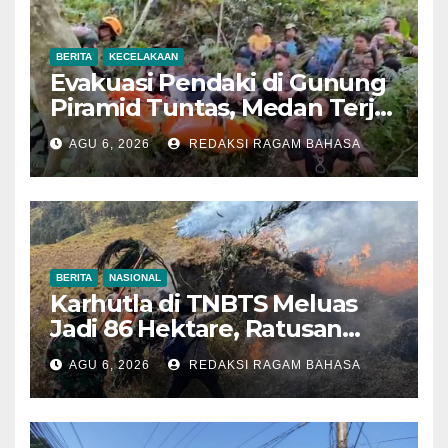
BERITA
KECELAKAAN
Evakuasi Pendaki di Gunung
Piramid Tuntas, Medan Terjal
Jadi Tantangan Utama
AGU 6, 2026
REDAKSI RAGAM BAHASA
BERITA
NASIONAL
Karhutla di TNBTS Meluas
Jadi 86 Hektare, Ratusan
Personel Berjibaku Cegah
AGU 6, 2026
REDAKSI RAGAM BAHASA
Api Merembet