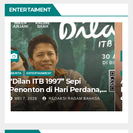
ENTERTAIMENT
BERITA
ENTERTAINMENT
B
“Dilan ITB 1997” Sepi
A
Penonton di Hari Perdana,
M
Pengamat Nilai Cerita
T
MEI 7, 2026
REDAKSI RAGAM BAHASA
Kurang Kuat