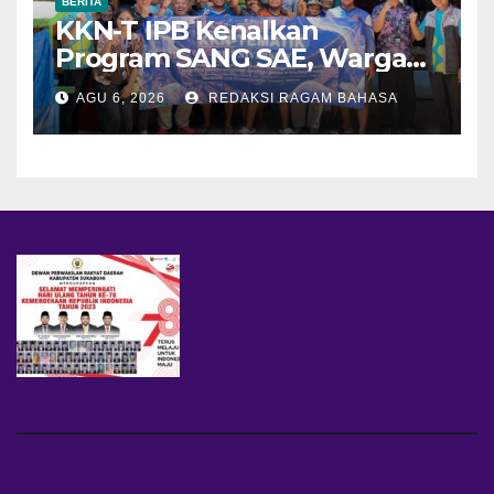
BERITA
KKN-T IPB Kenalkan
Program SANG SAE, Warga
Desa Sangrawayang Diajak
AGU 6, 2026
REDAKSI RAGAM BAHASA
Ubah Sampah Jadi Bernilai
Ekonomi