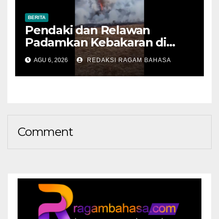
BERITA
Pendaki dan Relawan
Padamkan Kebakaran di
Alun-alun Suryakencana
AGU 6, 2026
REDAKSI RAGAM BAHASA
Sebelum Meluas
Comment