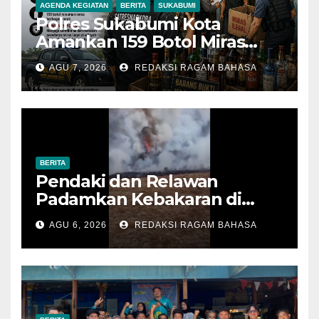
AGENDA KEGIATAN
BERITA
SUKABUMI
Polres Sukabumi Kota
Amankan 159 Botol Miras
Ilegal dari Tiga Lokasi dalam
AGU 7, 2026
REDAKSI RAGAM BAHASA
Operasi Penyakit Masyarakat
BERITA
Pendaki dan Relawan
Padamkan Kebakaran di
Alun-alun Suryakencana
AGU 6, 2026
REDAKSI RAGAM BAHASA
Sebelum Meluas